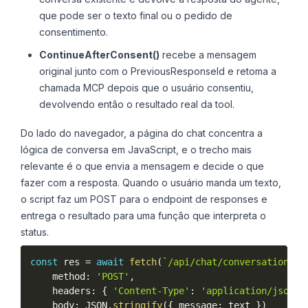
que pode ser o texto final ou o pedido de
consentimento.
ContinueAfterConsent()
recebe a mensagem
original junto com o PreviousResponseId e retoma a
chamada MCP depois que o usuário consentiu,
devolvendo então o resultado real da tool.
Do lado do navegador, a página do chat concentra a
lógica de conversa em JavaScript, e o trecho mais
relevante é o que envia a mensagem e decide o que
fazer com a resposta. Quando o usuário manda um texto,
o script faz um POST para o endpoint de responses e
entrega o resultado para uma função que interpreta o
status.
const
 res 
=
await
fetch
(
`/api/chat/conversations/
$
    method
:
'POST'
,
    headers
:
{
'Content-Type'
:
'application/json'
    body
:
 JSON
.
stringify
(
{
 message
:
 text 
}
)