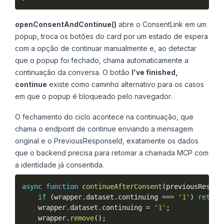
openConsentAndContinue()
abre o ConsentLink em um
popup, troca os botões do card por um estado de espera
com a opção de continuar manualmente e, ao detectar
que o popup foi fechado, chama automaticamente a
continuação da conversa. O botão
I've finished,
continue
existe como caminho alternativo para os casos
em que o popup é bloqueado pelo navegador.
O fechamento do ciclo acontece na continuação, que
chama o endpoint de continue enviando a mensagem
original e o PreviousResponseId, exatamente os dados
que o backend precisa para retomar a chamada MCP com
a identidade já consentida.
async
function
continueAfterConsent
(
previousRespon
if
(
wrapper
.
dataset
.
continuing 
===
'1'
)
return
    wrapper
.
dataset
.
continuing 
=
'1'
;
    wrapper
.
remove
(
)
;