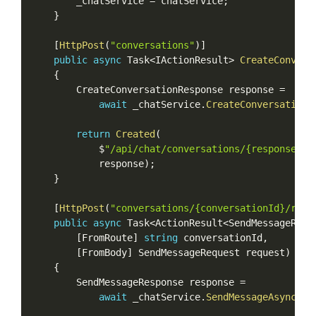
        _chatService 
=
 chatService
;
}
[
HttpPost
(
"conversations"
)
]
public
async
 Task
<
IActionResult
>
CreateConvers
{
        CreateConversationResponse response 
=
await
 _chatService
.
CreateConversationA
return
Created
(
            $
"/api/chat/conversations/{response.Co
            response
)
;
}
[
HttpPost
(
"conversations/{conversationId}/resp
public
async
 Task
<
ActionResult
<
SendMessageResp
[
FromRoute
]
string
 conversationId
,
[
FromBody
]
 SendMessageRequest request
)
{
        SendMessageResponse response 
=
await
 _chatService
.
SendMessageAsync
(
co