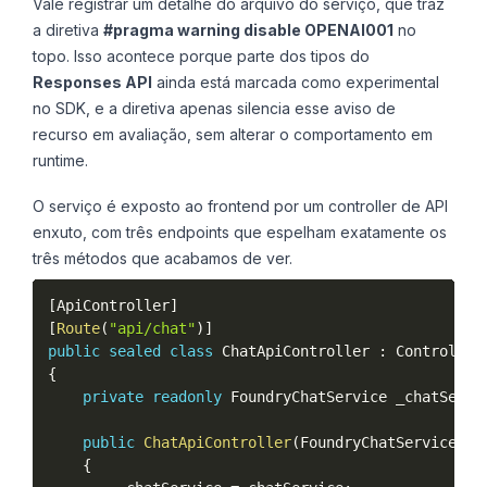
Vale registrar um detalhe do arquivo do serviço, que traz
a diretiva
#pragma warning disable OPENAI001
no
topo. Isso acontece porque parte dos tipos do
Responses API
ainda está marcada como experimental
no SDK, e a diretiva apenas silencia esse aviso de
recurso em avaliação, sem alterar o comportamento em
runtime.
O serviço é exposto ao frontend por um controller de API
enxuto, com três endpoints que espelham exatamente os
três métodos que acabamos de ver.
[
ApiController
]
[
Route
(
"api/chat"
)
]
public
sealed
class
ChatApiController
:
{
private
readonly
 FoundryChatService _chatServi
public
ChatApiController
(
FoundryChatService ch
{