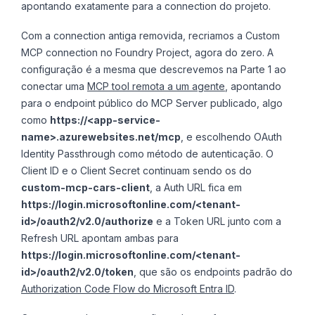
apontando exatamente para a connection do projeto.
Com a connection antiga removida, recriamos a Custom
MCP connection no Foundry Project, agora do zero. A
configuração é a mesma que descrevemos na Parte 1 ao
conectar uma
MCP tool remota a um agente
, apontando
para o endpoint público do MCP Server publicado, algo
como
https://<app-service-
name>.azurewebsites.net/mcp
, e escolhendo OAuth
Identity Passthrough como método de autenticação. O
Client ID e o Client Secret continuam sendo os do
custom-mcp-cars-client
, a Auth URL fica em
https://login.microsoftonline.com/<tenant-
id>/oauth2/v2.0/authorize
e a Token URL junto com a
Refresh URL apontam ambas para
https://login.microsoftonline.com/<tenant-
id>/oauth2/v2.0/token
, que são os endpoints padrão do
Authorization Code Flow do Microsoft Entra ID
.