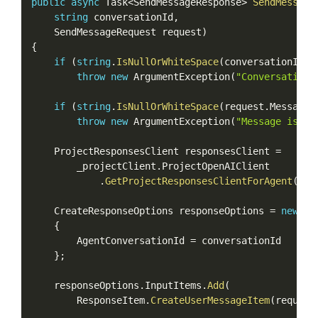
public
async
 Task
<
SendMessageResponse
>
SendMessage
string
 conversationId
,
    SendMessageRequest request
)
{
if
(
string
.
IsNullOrWhiteSpace
(
conversationId
)
)
throw
new
ArgumentException
(
"Conversation 
if
(
string
.
IsNullOrWhiteSpace
(
request
.
Message
)
throw
new
ArgumentException
(
"Message is re
    ProjectResponsesClient responsesClient 
=
        _projectClient
.
ProjectOpenAIClient

.
GetProjectResponsesClientForAgent
(
_op
    CreateResponseOptions responseOptions 
=
new
(
)
{
        AgentConversationId 
=
 conversationId

}
;
    responseOptions
.
InputItems
.
Add
(
        ResponseItem
.
CreateUserMessageItem
(
request