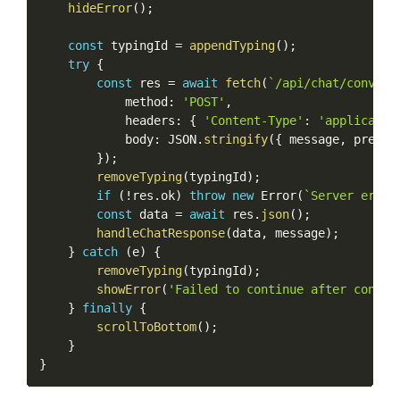
hideError
(
)
;
const
 typingId 
=
appendTyping
(
)
;
try
{
const
 res 
=
await
fetch
(
`/api/chat/convers
            method
:
'POST'
,
            headers
:
{
'Content-Type'
:
'applicatio
            body
:
 JSON
.
stringify
(
{
 message
,
 previo
}
)
;
removeTyping
(
typingId
)
;
if
(
!
res
.
ok
)
throw
new
Error
(
`Server error
const
 data 
=
await
 res
.
json
(
)
;
handleChatResponse
(
data
,
 message
)
;
}
catch
(
e
)
{
removeTyping
(
typingId
)
;
showError
(
'Failed to continue after consen
}
finally
{
scrollToBottom
(
)
;
}
}