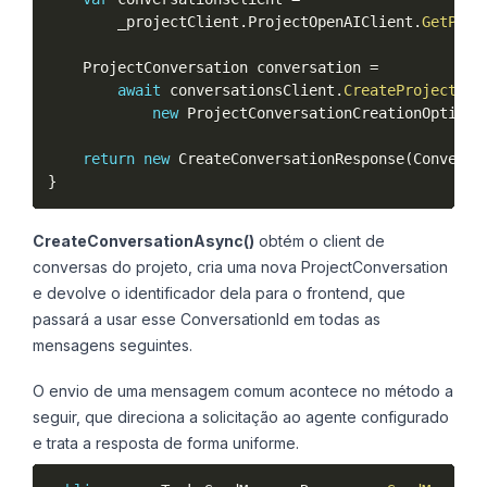
        _projectClient
.
ProjectOpenAIClient
.
GetProj
    ProjectConversation conversation 
=
await
 conversationsClient
.
CreateProjectCon
new
ProjectConversationCreationOptions
return
new
CreateConversationResponse
(
Conversa
}
CreateConversationAsync()
obtém o client de
conversas do projeto, cria uma nova ProjectConversation
e devolve o identificador dela para o frontend, que
passará a usar esse ConversationId em todas as
mensagens seguintes.
O envio de uma mensagem comum acontece no método a
seguir, que direciona a solicitação ao agente configurado
e trata a resposta de forma uniforme.