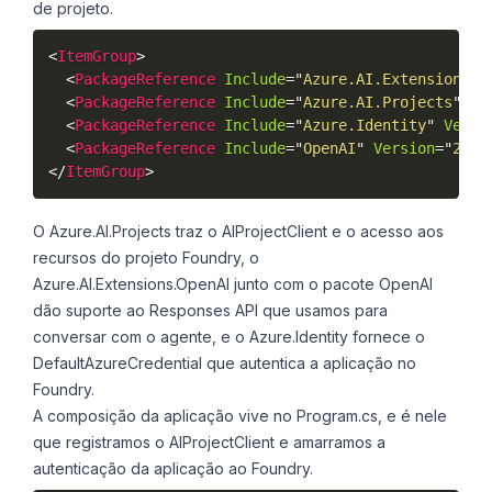
de projeto.
<
ItemGroup
>
<
PackageReference
Include
=
"
Azure.AI.Extensions.O
<
PackageReference
Include
=
"
Azure.AI.Projects
"
Ve
<
PackageReference
Include
=
"
Azure.Identity
"
Versi
<
PackageReference
Include
=
"
OpenAI
"
Version
=
"
2.9.
</
ItemGroup
>
O Azure.AI.Projects traz o AIProjectClient e o acesso aos
recursos do projeto Foundry, o
Azure.AI.Extensions.OpenAI junto com o pacote OpenAI
dão suporte ao Responses API que usamos para
conversar com o agente, e o Azure.Identity fornece o
DefaultAzureCredential que autentica a aplicação no
Foundry.
A composição da aplicação vive no Program.cs, e é nele
que registramos o AIProjectClient e amarramos a
autenticação da aplicação ao Foundry.