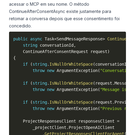
acessar o MCP em seu nome. O método
ContinueAfterConsentAsync existe justamente para
retomar a conversa depois que esse consentimento foi
concedido.
public
async
 Task
<
SendMessageResponse
>
ContinueAft
string
 conversationId
,
    ContinueAfterConsentRequest request
)
{
if
(
string
.
IsNullOrWhiteSpace
(
conversationId
)
)
throw
new
ArgumentException
(
"Conversation 
if
(
string
.
IsNullOrWhiteSpace
(
request
.
Message
)
throw
new
ArgumentException
(
"Message is re
if
(
string
.
IsNullOrWhiteSpace
(
request
.
Previous
throw
new
ArgumentException
(
"Previous resp
    ProjectResponsesClient responsesClient 
=
        _projectClient
.
ProjectOpenAIClient

.
GetProjectResponsesClientForAgent
(
_op