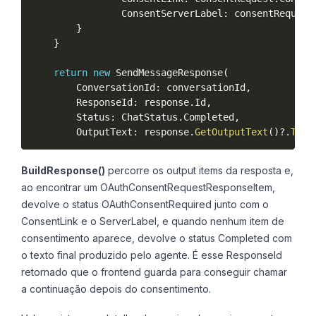
                ConsentServerLabel
:
 consentRequest
}
}
return
new
SendMessageResponse
(
        ConversationId
:
 conversationId
,
        ResponseId
:
 response
.
Id
,
        Status
:
 ChatStatus
.
Completed
,
        OutputText
:
 response
.
GetOutputText
(
)
?
.
Trim
BuildResponse()
percorre os output items da resposta e,
ao encontrar um OAuthConsentRequestResponseItem,
devolve o status OAuthConsentRequired junto com o
ConsentLink e o ServerLabel, e quando nenhum item de
consentimento aparece, devolve o status Completed com
o texto final produzido pelo agente. É esse ResponseId
retornado que o frontend guarda para conseguir chamar
a continuação depois do consentimento.