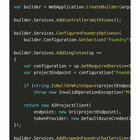
var
 builder 
=
 WebApplication
.
CreateBuilder
(
args
)
;
builder
.
Services
.
AddControllersWithViews
(
)
;
builder
.
Services
.
Configure
<
FoundryOptions
>
(
    builder
.
Configuration
.
GetSection
(
"Foundry"
)
)
;
builder
.
Services
.
AddSingleton
(
sp 
=
>
{
var
 configuration 
=
 sp
.
GetRequiredService
<
ICon
var
 projectEndpoint 
=
 configuration
[
"Foundry:P
if
(
string
.
IsNullOrWhiteSpace
(
projectEndpoint
)
throw
new
InvalidOperationException
(
"Missi
return
new
AIProjectClient
(
        endpoint
:
new
Uri
(
projectEndpoint
)
,
        tokenProvider
:
new
DefaultAzureCredential
(
}
)
;
builder
.
Services
.
AddScoped
<
FoundryChatService
>
(
)
;