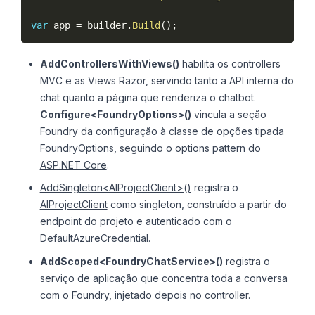
var
 app 
=
 builder
.
Build
(
)
;
AddControllersWithViews()
habilita os controllers
MVC e as Views Razor, servindo tanto a API interna do
chat quanto a página que renderiza o chatbot.
Configure<FoundryOptions>()
vincula a seção
Foundry da configuração à classe de opções tipada
FoundryOptions, seguindo o
options pattern do
ASP.NET Core
.
AddSingleton<AIProjectClient>()
registra o
AIProjectClient
como singleton, construído a partir do
endpoint do projeto e autenticado com o
DefaultAzureCredential.
AddScoped<FoundryChatService>()
registra o
serviço de aplicação que concentra toda a conversa
com o Foundry, injetado depois no controller.