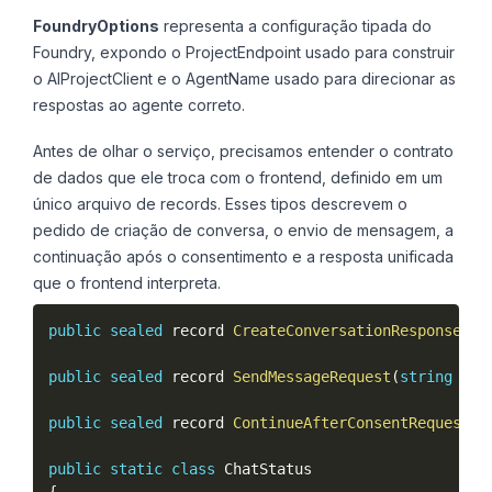
FoundryOptions
representa a configuração tipada do
Foundry, expondo o ProjectEndpoint usado para construir
o AIProjectClient e o AgentName usado para direcionar as
respostas ao agente correto.
Antes de olhar o serviço, precisamos entender o contrato
de dados que ele troca com o frontend, definido em um
único arquivo de records. Esses tipos descrevem o
pedido de criação de conversa, o envio de mensagem, a
continuação após o consentimento e a resposta unificada
que o frontend interpreta.
public
sealed
 record 
CreateConversationResponse
(
st
public
sealed
 record 
SendMessageRequest
(
string
 Mes
public
sealed
 record 
ContinueAfterConsentRequest
(
s
public
static
class
ChatStatus