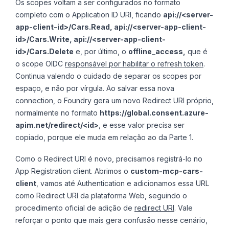
Os scopes voltam a ser configurados no formato
completo com o Application ID URI, ficando
api://<server-
app-client-id>/Cars.Read, api://<server-app-client-
id>/Cars.Write, api://<server-app-client-
id>/Cars.Delete
e, por último, o
offline_access,
que é
o scope OIDC
responsável por habilitar o refresh token
.
Continua valendo o cuidado de separar os scopes por
espaço, e não por vírgula. Ao salvar essa nova
connection, o Foundry gera um novo Redirect URI próprio,
normalmente no formato
https://global.consent.azure-
apim.net/redirect/<id>
, e esse valor precisa ser
copiado, porque ele muda em relação ao da Parte 1.
Como o Redirect URI é novo, precisamos registrá-lo no
App Registration client. Abrimos o
custom-mcp-cars-
client
, vamos até Authentication e adicionamos essa URL
como Redirect URI da plataforma Web, seguindo o
procedimento oficial de adição de
redirect URI
. Vale
reforçar o ponto que mais gera confusão nesse cenário,