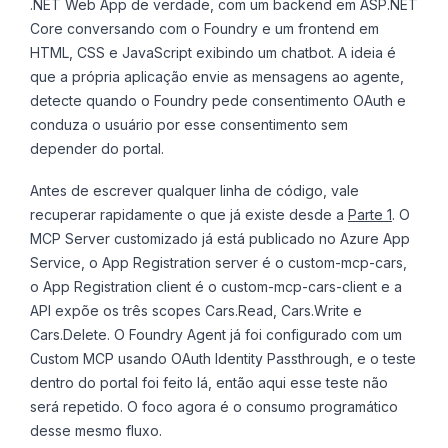
.NET Web App de verdade, com um backend em ASP.NET
Core conversando com o Foundry e um frontend em
HTML, CSS e JavaScript exibindo um chatbot. A ideia é
que a própria aplicação envie as mensagens ao agente,
detecte quando o Foundry pede consentimento OAuth e
conduza o usuário por esse consentimento sem
depender do portal.
Antes de escrever qualquer linha de código, vale
recuperar rapidamente o que já existe desde a
Parte 1
. O
MCP Server customizado já está publicado no Azure App
Service, o App Registration server é o custom-mcp-cars,
o App Registration client é o custom-mcp-cars-client e a
API expõe os três scopes Cars.Read, Cars.Write e
Cars.Delete. O Foundry Agent já foi configurado com um
Custom MCP usando OAuth Identity Passthrough, e o teste
dentro do portal foi feito lá, então aqui esse teste não
será repetido. O foco agora é o consumo programático
desse mesmo fluxo.