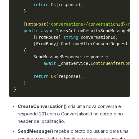
return
Ok
(
response
)
;
}
[
HttpPost
(
"conversations/{conversationId}/resp
public
async
 Task
<
ActionResult
<
SendMessageResp
[
FromRoute
]
string
 conversationId
,
[
FromBody
]
 ContinueAfterConsentRequest req
{
        SendMessageResponse response 
=
await
 _chatService
.
ContinueAfterConsen
return
Ok
(
response
)
;
}
}
CreateConversation()
cria uma nova conversa e
responde 201 com o ConversationId no corpo e no
header de localização.
SendMessage()
recebe o texto do usuário para uma
conversa existente e devolve a resposta do agente,