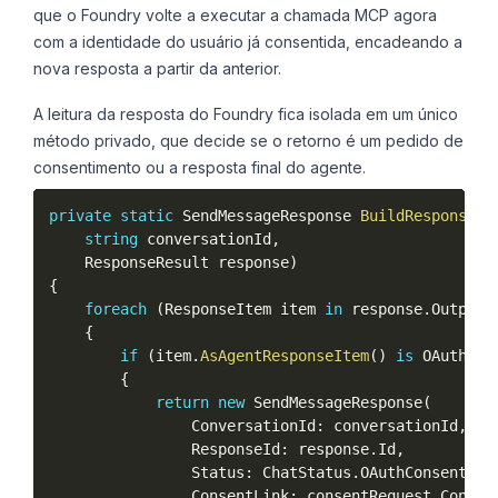
que o Foundry volte a executar a chamada MCP agora
com a identidade do usuário já consentida, encadeando a
nova resposta a partir da anterior.
A leitura da resposta do Foundry fica isolada em um único
método privado, que decide se o retorno é um pedido de
consentimento ou a resposta final do agente.
private
static
 SendMessageResponse 
BuildResponse
(
string
 conversationId
,
    ResponseResult response
)
{
foreach
(
ResponseItem item 
in
 response
.
OutputI
{
if
(
item
.
AsAgentResponseItem
(
)
is
 OAuthCon
{
return
new
SendMessageResponse
(
                ConversationId
:
 conversationId
,
                ResponseId
:
 response
.
Id
,
                Status
:
 ChatStatus
.
OAuthConsentReq
                ConsentLink
:
 consentRequest
.
Consen