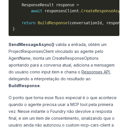
    ResponseResult response 
=
await
 responsesClient
.
CreateResponseAsync
(
return
BuildResponse
(
conversationId
,
 response
)
}
SendMessageAsync()
valida a entrada, obtém um
ProjectResponsesClient vinculado ao agente pelo
AgentName, monta um CreateResponseOptions
apontando para a conversa atual, adiciona a mensagem
do usuário como input item e chama o
Responses API
,
delegando a interpretação do resultado ao
BuildResponse
.
O ponto que torna esse fluxo especial é o que acontece
quando o agente precisa usar a MCP tool pela primeira
vez. Nesse instante o Foundry não devolve a resposta
final, e sim um item de consentimento, sinalizando que o
usuário ainda não autorizou o custom-mcp-cars-client a