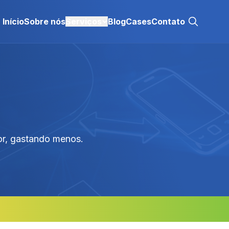
Início
Sobre nós
Serviços
Blog
Cases
Contato
or, gastando menos.