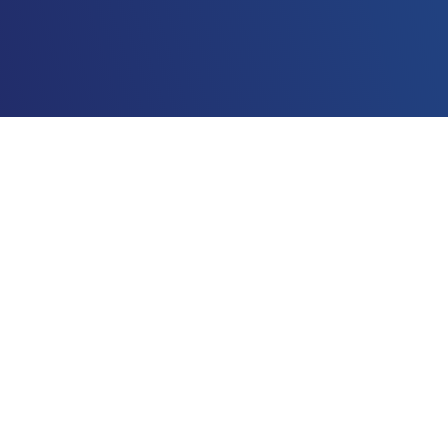
Dados e IA Azure
Modern Work
Segurança
Inovação digital e de aplicativos Azure
Infraestrutura Azure