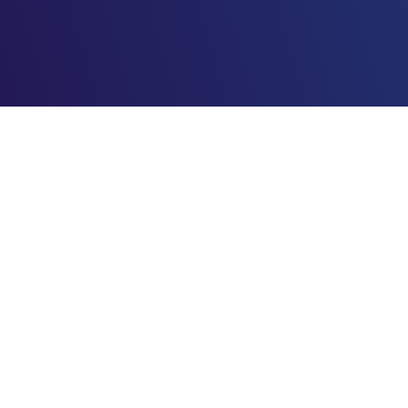
Menu
Suporte
Início
Privacidade e Política
Sobre nós
Termos & Condições
Serviços
Blog
Contato