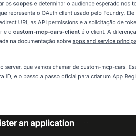
rar os
scopes
e determinar o audience esperado nos t
que representa o OAuth client usado pelo Foundry. El
 Redirect URI, as API permissions e a solicitação de 
r e o
custom-mcp-cars-client
é o client. A diferenç
alhada na documentação sobre
apps and service principa
o server, que vamos chamar de custom-mcp-cars. Ess
 ID, e o passo a passo oficial para criar um App Regi