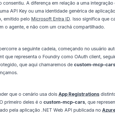
o consentiu. A diferença em relação a uma integraçã
ma API Key ou uma identidade genérica de aplicaçã
, emitido pelo
Microsoft Entra ID
. Isso significa que
om o agente, e não com um crachá compartilhado.
percorre a seguinte cadeia, começando no usuário au
ient que representa o Foundry como OAuth client, segu
rotegido, que aqui chamaremos de
custom-mcp-car
ançamos.
ender que o cenário usa dois
App Registrations
distint
O primeiro deles é o
custom-mcp-cars
, que repres
usado pela aplicação .NET Web API publicada no
Azure