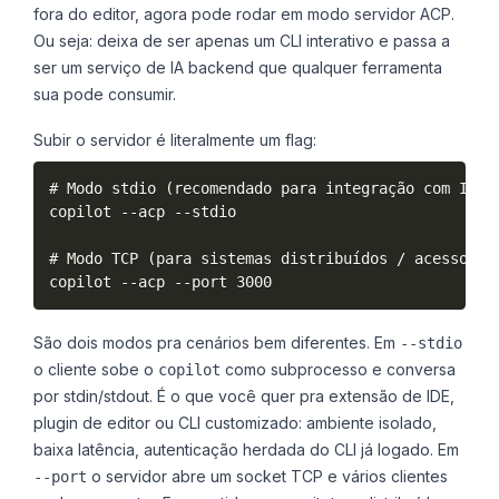
fora do editor, agora pode rodar em modo servidor ACP.
Ou seja: deixa de ser apenas um CLI interativo e passa a
ser um serviço de IA backend que qualquer ferramenta
sua pode consumir.
Subir o servidor é literalmente um flag:
# Modo stdio (recomendado para integração com IDEs)
copilot --acp --stdio

# Modo TCP (para sistemas distribuídos / acesso rem
São dois modos pra cenários bem diferentes. Em
--stdio
o cliente sobe o
como subprocesso e conversa
copilot
por stdin/stdout. É o que você quer pra extensão de IDE,
plugin de editor ou CLI customizado: ambiente isolado,
baixa latência, autenticação herdada do CLI já logado. Em
o servidor abre um socket TCP e vários clientes
--port