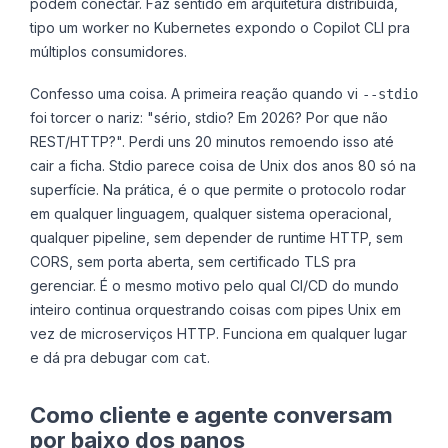
podem conectar. Faz sentido em arquitetura distribuída,
tipo um worker no Kubernetes expondo o Copilot CLI pra
múltiplos consumidores.
Confesso uma coisa. A primeira reação quando vi
--stdio
foi torcer o nariz: "sério, stdio? Em 2026? Por que não
REST/HTTP?". Perdi uns 20 minutos remoendo isso até
cair a ficha. Stdio parece coisa de Unix dos anos 80 só na
superfície. Na prática, é o que permite o protocolo rodar
em qualquer linguagem, qualquer sistema operacional,
qualquer pipeline, sem depender de runtime HTTP, sem
CORS, sem porta aberta, sem certificado TLS pra
gerenciar. É o mesmo motivo pelo qual CI/CD do mundo
inteiro continua orquestrando coisas com pipes Unix em
vez de microserviços HTTP. Funciona em qualquer lugar
e dá pra debugar com
.
cat
Como cliente e agente conversam
por baixo dos panos