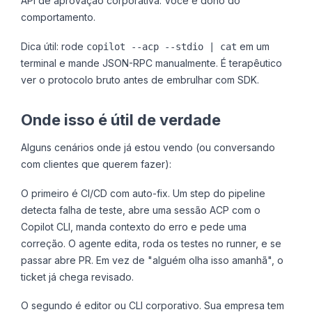
API de aprovação corporativa. Você é dono do
comportamento.
Dica útil: rode
em um
copilot --acp --stdio | cat
terminal e mande JSON-RPC manualmente. É terapêutico
ver o protocolo bruto antes de embrulhar com SDK.
Onde isso é útil de verdade
Alguns cenários onde já estou vendo (ou conversando
com clientes que querem fazer):
O primeiro é CI/CD com auto-fix. Um step do pipeline
detecta falha de teste, abre uma sessão ACP com o
Copilot CLI, manda contexto do erro e pede uma
correção. O agente edita, roda os testes no runner, e se
passar abre PR. Em vez de "alguém olha isso amanhã", o
ticket já chega revisado.
O segundo é editor ou CLI corporativo. Sua empresa tem