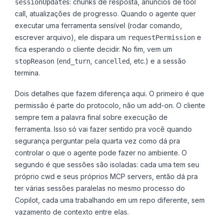
s: chunks de resposta, anúncios de tool
sessionUpdate
call, atualizações de progresso. Quando o agente quer
executar uma ferramenta sensível (rodar comando,
escrever arquivo), ele dispara um
e
requestPermission
fica esperando o cliente decidir. No fim, vem um
(
,
, etc.) e a sessão
stopReason
end_turn
cancelled
termina.
Dois detalhes que fazem diferença aqui. O primeiro é que
permissão é parte do protocolo, não um add-on. O cliente
sempre tem a palavra final sobre execução de
ferramenta. Isso só vai fazer sentido pra você quando
segurança perguntar pela quarta vez como dá pra
controlar o que o agente pode fazer no ambiente. O
segundo é que sessões são isoladas: cada uma tem seu
próprio cwd e seus próprios MCP servers, então dá pra
ter várias sessões paralelas no mesmo processo do
Copilot, cada uma trabalhando em um repo diferente, sem
vazamento de contexto entre elas.