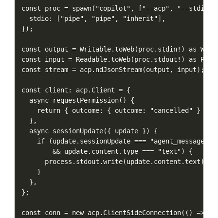
const proc = spawn("copilot", ["--acp", "--stdio"],
  stdio: ["pipe", "pipe", "inherit"],

});

const output = Writable.toWeb(proc.stdin!) as Writa
const input = Readable.toWeb(proc.stdout!) as Reada
const stream = acp.ndJsonStream(output, input);

const client: acp.Client = {

  async requestPermission() {

    return { outcome: { outcome: "cancelled" } }; /
  },

  async sessionUpdate({ update }) {

    if (update.sessionUpdate === "agent_message_chu
        && update.content.type === "text") {

      process.stdout.write(update.content.text);

    }

  },

};

const conn = new acp.ClientSideConnection(() => cli