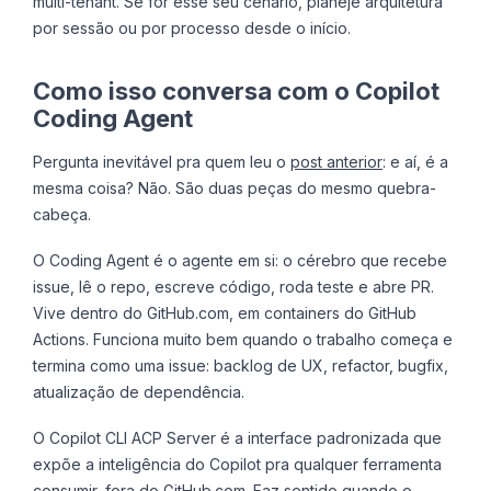
multi-tenant. Se for esse seu cenário, planeje arquitetura
por sessão ou por processo desde o início.
Como isso conversa com o Copilot
Coding Agent
Pergunta inevitável pra quem leu o
post anterior
: e aí, é a
mesma coisa? Não. São duas peças do mesmo quebra-
cabeça.
O Coding Agent é o agente em si: o cérebro que recebe
issue, lê o repo, escreve código, roda teste e abre PR.
Vive dentro do GitHub.com, em containers do GitHub
Actions. Funciona muito bem quando o trabalho começa e
termina como uma issue: backlog de UX, refactor, bugfix,
atualização de dependência.
O Copilot CLI ACP Server é a interface padronizada que
expõe a inteligência do Copilot pra qualquer ferramenta
consumir, fora do GitHub.com. Faz sentido quando o