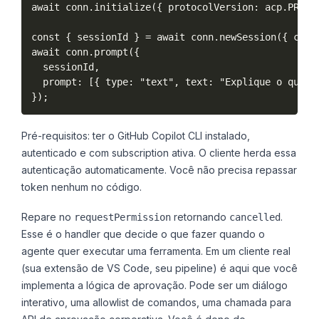
await conn.initialize({ protocolVersion: acp.PROTOC
const { sessionId } = await conn.newSession({ cwd: 
await conn.prompt({

  sessionId,

  prompt: [{ type: "text", text: "Explique o que é 
Pré-requisitos: ter o GitHub Copilot CLI instalado,
autenticado e com subscription ativa. O cliente herda essa
autenticação automaticamente. Você não precisa repassar
token nenhum no código.
Repare no
retornando
.
requestPermission
cancelled
Esse é o handler que decide o que fazer quando o
agente quer executar uma ferramenta. Em um cliente real
(sua extensão de VS Code, seu pipeline) é aqui que você
implementa a lógica de aprovação. Pode ser um diálogo
interativo, uma allowlist de comandos, uma chamada para