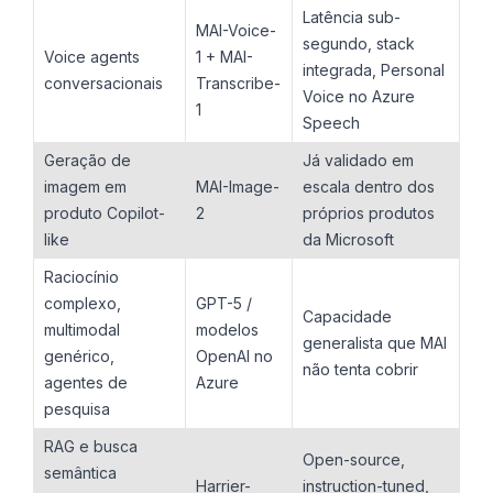
Latência sub-
MAI-Voice-
segundo, stack
Voice agents
1 + MAI-
integrada, Personal
conversacionais
Transcribe-
Voice no Azure
1
Speech
Geração de
Já validado em
imagem em
MAI-Image-
escala dentro dos
produto Copilot-
2
próprios produtos
like
da Microsoft
Raciocínio
complexo,
GPT-5 /
Capacidade
multimodal
modelos
generalista que MAI
genérico,
OpenAI no
não tenta cobrir
agentes de
Azure
pesquisa
RAG e busca
Open-source,
semântica
Harrier-
instruction-tuned,