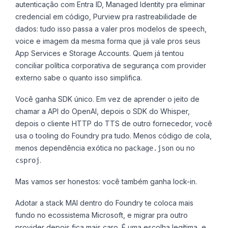
autenticação com Entra ID, Managed Identity pra eliminar
credencial em código, Purview pra rastreabilidade de
dados: tudo isso passa a valer pros modelos de speech,
voice e imagem da mesma forma que já vale pros seus
App Services e Storage Accounts. Quem já tentou
conciliar política corporativa de segurança com provider
externo sabe o quanto isso simplifica.
Você ganha SDK único. Em vez de aprender o jeito de
chamar a API do OpenAI, depois o SDK do Whisper,
depois o cliente HTTP do TTS de outro fornecedor, você
usa o tooling do Foundry pra tudo. Menos código de cola,
menos dependência exótica no
ou no
package.json
.
csproj
Mas vamos ser honestos: você também ganha lock-in.
Adotar a stack MAI dentro do Foundry te coloca mais
fundo no ecossistema Microsoft, e migrar pra outro
provider depois fica mais caro. É uma escolha legítima, e