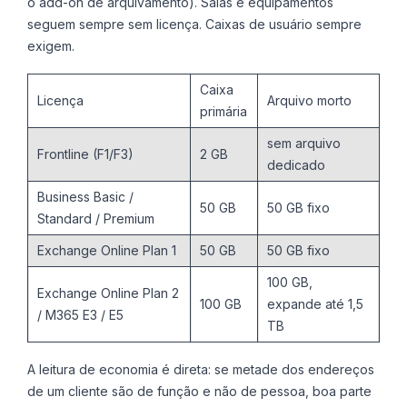
o add-on de arquivamento). Salas e equipamentos
seguem sempre sem licença. Caixas de usuário sempre
exigem.
Caixa
Licença
Arquivo morto
primária
sem arquivo
Frontline (F1/F3)
2 GB
dedicado
Business Basic /
50 GB
50 GB fixo
Standard / Premium
Exchange Online Plan 1
50 GB
50 GB fixo
100 GB,
Exchange Online Plan 2
100 GB
expande até 1,5
/ M365 E3 / E5
TB
A leitura de economia é direta: se metade dos endereços
de um cliente são de função e não de pessoa, boa parte