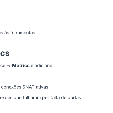
s às ferramentas.
ics
vice →
Metrics
e adicione:
e conexões SNAT ativas
nexões que falharam por falta de portas