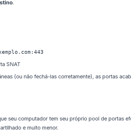
stino
.
xemplo.com:443
rta SNAT
âneas (ou não fechá-las corretamente), as portas ac
ue seu computador tem seu próprio pool de portas e
rtilhado e muito menor.