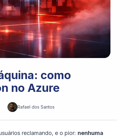
áquina: como
on no Azure
Rafael dos Santos
suários reclamando, e o pior:
nenhuma