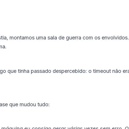
tia, montamos uma sala de guerra com os envolvidos. 
ma.
algo que tinha passado despercebido: o timeout não e
frase que mudou tudo:
máquina eu consigo gerar várias vezes sem erro. O