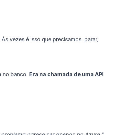
Às vezes é isso que precisamos: parar,
ra no banco.
Era na chamada de uma API
 problema parece ser apenas no Azure."