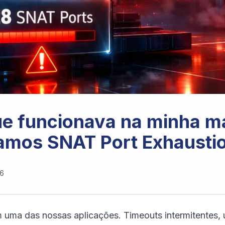
ue funcionava na minha m
amos SNAT Port Exhausti
26
uma das nossas aplicações. Timeouts intermitentes, u