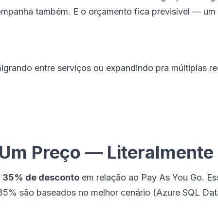
ompanha também. E o orçamento fica previsível — um v
rando entre serviços ou expandindo pra múltiplas reg
m Um Preço — Literalmente
é
35% de desconto
em relação ao Pay As You Go. Ess
 35% são baseados no melhor cenário (Azure SQL Data