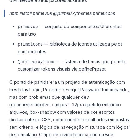
o
PrimeVue
e seus pacotes auxiliares:
npm install primevue @primeuix/themes primeicons
— conjunto de componentes UI prontos
primevue
para uso
— biblioteca de ícones utilizada pelos
primeicons
componentes
— sistema de temas que permite
@primeuix/themes
customizar tokens visuais via definePreset
O ponto de partida era um projeto de autenticação com
três telas Login, Register e Forgot Password funcionando,
mas com problemas que qualquer dev
reconhece:
repetido em cinco
border-radius: 12px
arquivos, box-shadow com valores de cor escritos
diretamente no CSS, componentes espalhados em pastas
sem critério, e lógica de navegação misturada com lógica
de formulário. O tipo de dívida técnica que cresce