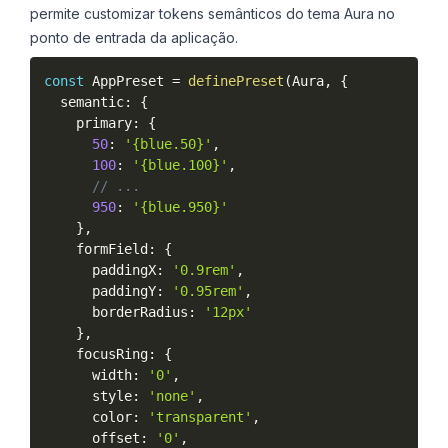
permite customizar tokens semânticos do tema Aura no
ponto de entrada da aplicação.
const
 AppPreset 
=
definePreset
(
Aura
,
{
  semantic
:
{
    primary
:
{
50
:
'{blue.50}'
,
100
:
'{blue.100}'
,
// ...
950
:
'{blue.950}'
}
,
    formField
:
{
      paddingX
:
'0.9rem'
,
      paddingY
:
'0.95rem'
,
      borderRadius
:
'12px'
}
,
    focusRing
:
{
      width
:
'0'
,
      style
:
'none'
,
      color
:
'transparent'
,
      offset
:
'0'
,