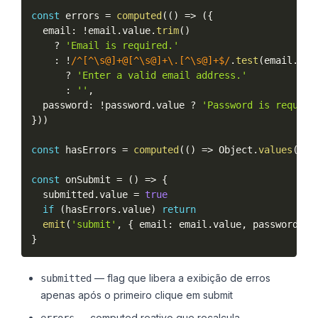
const
 errors 
=
computed
(
(
)
=
>
(
{
  email
:
!
email
.
value
.
trim
(
)
?
'Email is required.'
:
!
/^[^\s@]+@[^\s@]+\.[^\s@]+$/
.
test
(
email
.
val
?
'Enter a valid email address.'
:
''
,
  password
:
!
password
.
value 
?
'Password is require
}
)
)
const
 hasErrors 
=
computed
(
(
)
=
>
 Object
.
values
(
err
const
 onSubmit 
=
(
)
=
>
{
  submitted
.
value 
=
true
if
(
hasErrors
.
value
)
return
emit
(
'submit'
,
{
 email
:
 email
.
value
,
 password
:
 p
}
— flag que libera a exibição de erros
submitted
apenas após o primeiro clique em submit
— computed reativo que recalcula