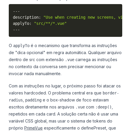
--
-
description
:
"Use when creating new screens, views
applyTo
:
"src/**/*.vue"
--
-
O
é o mecanismo que transforma as instruções
applyTo
de "dica opcional" em regra automática. Qualquer arquivo
dentro de src com extensão
carrega as instruções
.vue
no contexto da conversa sem precisar mencionar ou
invocar nada manualmente.
Com as instruções no lugar, o próximo passo foi atacar os
valores hardcoded. O problema central era que
border-
,
e o box-shadow de foco estavam
radius
padding
escritos diretamente nos arquivos
com
,
.vue
:deep()
repetidos em cada card. A solução certa não é usar uma
variável CSS global, mas usar o sistema de tokens do
próprio
PrimeVue
especificamente o definePreset, que