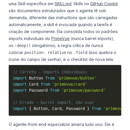
uma Skill específica em
SKILL.md
. Skills no
GitHub Copilot
são documentos estruturados que o agente lê sob
demanda, diferente das instructions que são carregadas
automaticamente, a skill é invocada quando a tarefa é
criação de componente. Ela consolida todos os padrões:
imports individuais do
PrimeVue
(nunca barrel imports),
os
obrigatórios, a regra crítica de nunca
:deep()
colocar
no
(isso quebra o
position: relative
.field
ícone do campo de senha), e o checklist de nova tela.
// Correto — imports individuais
import
 Button 
from
'primevue/button'
import
 Card 
from
'primevue/card'
import
 Password 
from
'primevue/password'
// Errado — barrel import, não usar
import
{
 Button
,
 Card
,
 Password 
}
from
'primevue'
O agente front-end-especialize amarra tudo isso. Ele é