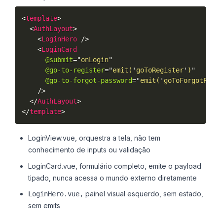
<
template
>
<
AuthLayout
>
<
LoginHero
/>
<
LoginCard
@submit
=
"
onLogin
"
@go-to-register
=
"
emit(
'
goToRegister
'
)
"
@go-to-forgot-password
=
"
emit(
'
goToForgotPass
/>
</
AuthLayout
>
</
template
>
LoginView.vue, orquestra a tela, não tem
conhecimento de inputs ou validação
LoginCard.vue, formulário completo, emite o payload
tipado, nunca acessa o mundo externo diretamente
painel visual esquerdo, sem estado,
LoginHero.vue,
sem emits