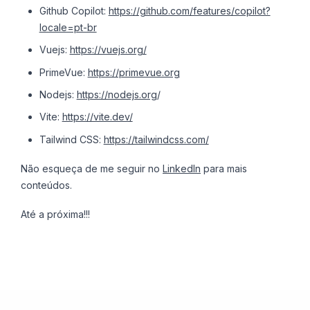
Github Copilot:
https://github.com/features/copilot?
locale=pt-br
Vuejs:
https://vuejs.org/
PrimeVue:
https://primevue.org
Nodejs:
https://nodejs.org
/
Vite:
https://vite.dev/
Tailwind CSS:
https://tailwindcss.com/
Não esqueça de me seguir no
LinkedIn
para mais
conteúdos.
Até a próxima!!!