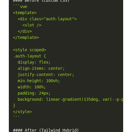
#### Before 
(
Custom CSS
)
``
`vue

<template>

  <div class="auth-layout">

    <slot />

  </div>

</template>

<style scoped>

.auth-layout {

  display: flex;

  align-items: center;

  justify-content: center;

  min-height: 100vh;

  width: 100%;

  padding: 24px;

  background: linear-gradient(135deg, var(--p-prima
}

</style>

`
``
#### After 
(
Tailwind Hybrid
)