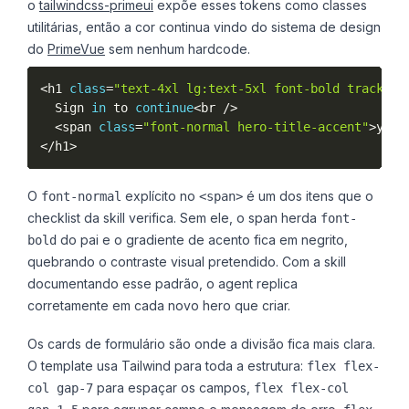
o
tailwindcss-primeui
expõe esses tokens como classes
utilitárias, então a cor continua vindo do sistema de design
do
PrimeVue
sem nenhum hardcode.
<
h1 
class
=
"text-4xl lg:text-5xl font-bold tracking
  Sign 
in
 to 
continue
<
br 
/
>
<
span 
class
=
"font-normal hero-title-accent"
>
your
<
/
h1
>
O
explícito no
é um dos itens que o
font-normal
<span>
checklist da skill verifica. Sem ele, o span herda
font-
do pai e o gradiente de acento fica em negrito,
bold
quebrando o contraste visual pretendido. Com a skill
documentando esse padrão, o agent replica
corretamente em cada novo hero que criar.
Os cards de formulário são onde a divisão fica mais clara.
O template usa Tailwind para toda a estrutura:
flex flex-
para espaçar os campos,
col gap-7
flex flex-col