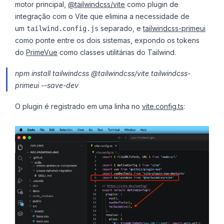
motor principal,
@tailwindcss/vite
como plugin de
integração com o Vite que elimina a necessidade de
um
separado, e
tailwindcss-primeui
tailwind.config.js
como ponte entre os dois sistemas, expondo os tokens
do
PrimeVue
como classes utilitárias do Tailwind.
npm install tailwindcss @tailwindcss/vite tailwindcss-
primeui --save-dev
O plugin é registrado em uma linha no
vite.config.ts
: