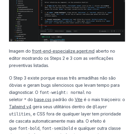
Imagem do
front-end-especialize.agent.md
aberto no
editor mostrando os Steps 2 e 3 com as verificações
preventivas listadas.
O Step 3 existe porque essas três armadilhas não são
óbvias e geram bugs silenciosos que levam tempo para
diagnosticar. O
no
font-weight: normal
seletor
do
base.css
padrão do
Vite
é o mais traiçoeiro: o
*
Tailwind v4
gera seus utilitários dentro de
@layer
, e CSS fora de qualquer layer tem prioridade
utilities
de cascata automaticamente mais alta. O efeito é
que
,
e qualquer outra classe
font-bold
font-semibold