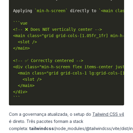
Applying 
`min-h-screen`
 directly to 
`<main class="
``
`vue

<!-- ❌ Does NOT vertically center -->

<main class="grid grid-cols-[1.05fr_1fr] min-h-scre
  <slot />

</main>

<!-- ✅ Correctly centered -->

<div class="min-h-screen flex items-center justify-
  <main class="grid grid-cols-1 lg:grid-cols-[1.05
    <slot />

  </main>

</div>

`
``
Com a governança atualizada, o setup do
Tailwind CSS v4
é direto. Três pacotes formam a stack
completa:
tailwindcss
(node_modules/@tailwindcss/vite/dist/i