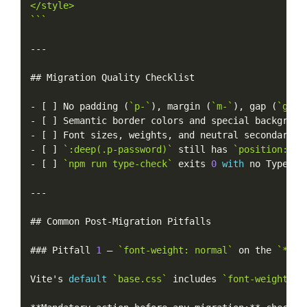
</style>

`
``
--
-
## Migration Quality Checklist

-
[
]
 No padding 
(
`p-`
)
,
 margin 
(
`m-`
)
,
 gap 
(
`gap-
-
[
]
 Semantic border colors and special backgroun
-
[
]
 Font sizes
,
 weights
,
 and neutral secondary t
-
[
]
`:deep(.p-password)`
 still has 
`position: re
-
[
]
`npm run type-check`
 exits 
0
with
 no TypeScr
--
-
## Common Post
-
Migration Pitfalls

### Pitfall 
1
 — 
`font-weight: normal`
 on the 
`*`
 s
Vite's 
default
`base.css`
 includes 
`font-weight: n