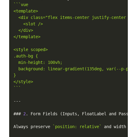
``
`vue

<template>

  <div class="flex items-center justify-center min-
    <slot />

  </div>

</template>

<style scoped>

.auth-bg {

  min-height: 100vh;

  background: linear-gradient(135deg, var(--p-prima
}

</style>

`
``
--
-
### 
2
.
 Form Fields 
(
Inputs
,
 FloatLabel and Passwor
Always preserve 
`position: relative`
 and width on 