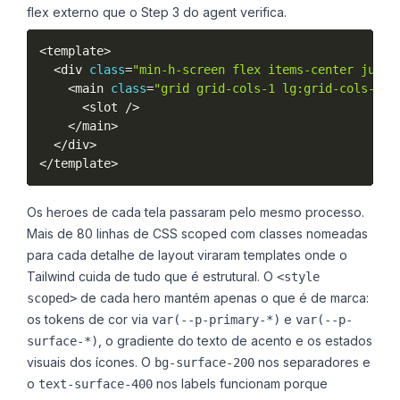
flex externo que o Step 3 do agent verifica.
<
template
>
<
div 
class
=
"min-h-screen flex items-center justi
<
main 
class
=
"grid grid-cols-1 lg:grid-cols-[1.
<
slot 
/
>
<
/
main
>
<
/
div
>
<
/
template
>
Os heroes de cada tela passaram pelo mesmo processo.
Mais de 80 linhas de CSS scoped com classes nomeadas
para cada detalhe de layout viraram templates onde o
Tailwind cuida de tudo que é estrutural. O
<style
de cada hero mantém apenas o que é de marca:
scoped>
os tokens de cor via
e
var(--p-primary-*)
var(--p-
, o gradiente do texto de acento e os estados
surface-*)
visuais dos ícones. O
nos separadores e
bg-surface-200
o
nos labels funcionam porque
text-surface-400