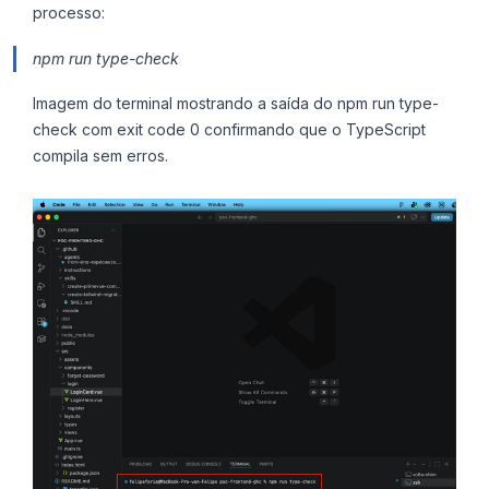
processo:
npm run type-check
Imagem do terminal mostrando a saída do npm run type-
check com exit code 0 confirmando que o TypeScript
compila sem erros.