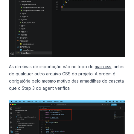
As diretivas de importação vão no topo do
main.css
, antes
de qualquer outro arquivo CSS do projeto. A ordem é
obrigatória pelo mesmo motivo das armadilhas de cascata
que o Step 3 do agent verifica.