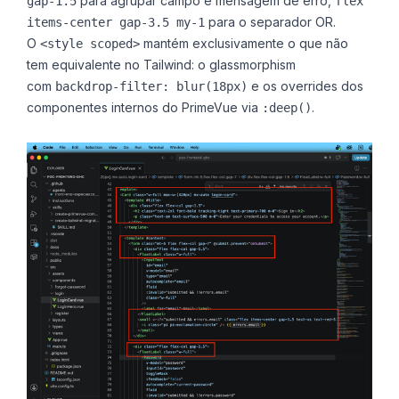
para agrupar campo e mensagem de erro,
gap-1.5
flex
para o separador OR.
items-center gap-3.5 my-1
O
mantém exclusivamente o que não
<style scoped>
tem equivalente no Tailwind: o glassmorphism
com
e os overrides dos
backdrop-filter: blur(18px)
componentes internos do PrimeVue via
.
:deep()