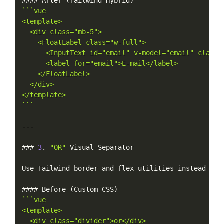
#### After 
(
Tailwind Hybrid
)
``
`vue

<template>

  <div class="mb-5">

    <FloatLabel class="w-full">

      <InputText id="email" v-model="email" class="
      <label for="email">E-mail</label>

    </FloatLabel>

  </div>

</template>

`
``
--
-
### 
3
.
"OR"
 Visual Separator

Use Tailwind border and flex utilities instead 
of
 
#### Before 
(
Custom CSS
)
``
`vue

<template>

  <div class="divider">or</div>
