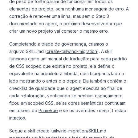
de peso de fonte param de funcionar em todos os
elementos do projeto, sem nenhuma mensagem de erro. A
correção é remover uma linha, mas sem o Step 3
documentado no agent, o próximo desenvolvedor que
criar um novo projeto vai cometer o mesmo erro.
Completando a tríade de governança, criamos o
arquivo SKILL.md (
create-tailwind-migration
). A skill
funciona como um manual de tradução: para cada padrão
de CSS scoped que existia no projeto, ela define o
equivalente na arquitetura híbrida, com blueprints lado a
lado mostrando o antes e o depois. Ela também contém o
checklist de qualidade que o agent executa ao final de
cada refatoração, verificando se nenhum espaçamento
ficou em scoped CSS, se as cores semânticas continuam
em tokens do
PrimeVue
e se os overrides
estão
:deep()
intactos.
Segue a skill
create-tailwind-migration/SKILL.md