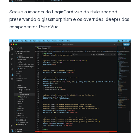
Segue a imagem do
LoginCard.vue
do style scoped
preservando o glassmorphism e os overrides :deep() dos
componentes PrimeVue.