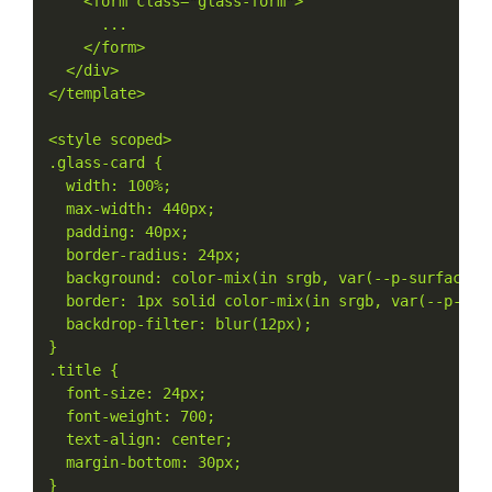
    <form class="glass-form">

      ...

    </form>

  </div>

</template>

<style scoped>

.glass-card {

  width: 100%;

  max-width: 440px;

  padding: 40px;

  border-radius: 24px;

  background: color-mix(in srgb, var(--p-surface-0)
  border: 1px solid color-mix(in srgb, var(--p-surf
  backdrop-filter: blur(12px);

}

.title {

  font-size: 24px;

  font-weight: 700;

  text-align: center;

  margin-bottom: 30px;

}
