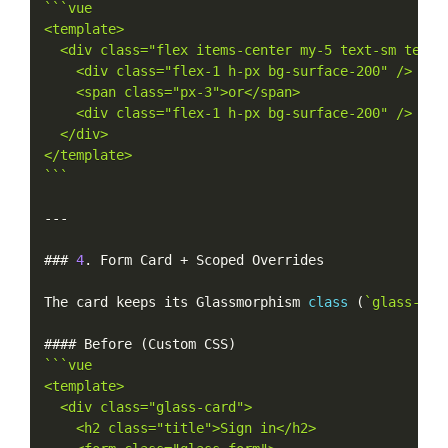
``
`vue

<template>

  <div class="flex items-center my-5 text-sm text-s
    <div class="flex-1 h-px bg-surface-200" />

    <span class="px-3">or</span>

    <div class="flex-1 h-px bg-surface-200" />

  </div>

</template>

`
``
--
-
### 
4
.
 Form Card 
+
 Scoped Overrides

The card keeps its Glassmorphism 
class
(
`glass-car
#### Before 
(
Custom CSS
)
``
`vue

<template>

  <div class="glass-card">

    <h2 class="title">Sign in</h2>
