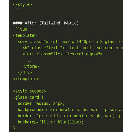
</style>

`
``
#### After 
(
Tailwind Hybrid
)
``
`vue

<template>

  <div class="w-full max-w-[440px] p-8 glass-card">
    <h2 class="text-2xl font-bold text-center mb-6 
    <form class="flex flex-col gap-4">

      ...

    </form>

  </div>

</template>

<style scoped>

.glass-card {

  border-radius: 24px;

  background: color-mix(in srgb, var(--p-surface-0)
  border: 1px solid color-mix(in srgb, var(--p-surf
  backdrop-filter: blur(12px);

}
