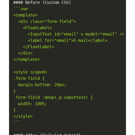
#### Before 
(
Custom CSS
)
``
`vue

<template>

  <div class="form-field">

    <FloatLabel>

      <InputText id="email" v-model="email" />

      <label for="email">E-mail</label>

    </FloatLabel>

  </div>

</template>

<style scoped>

.form-field {

  margin-bottom: 20px;

}

.form-field :deep(.p-inputtext) {

  width: 100%;

}

</style>

`
``