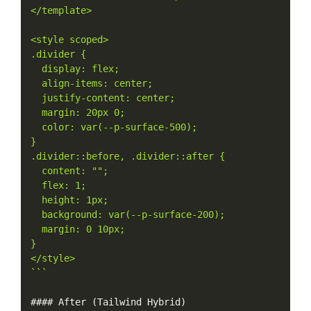
</template>

<style scoped>

.divider {

  display: flex;

  align-items: center;

  justify-content: center;

  margin: 20px 0;

  color: var(--p-surface-500);

}

.divider::before, .divider::after {

  content: "";

  flex: 1;

  height: 1px;

  background: var(--p-surface-200);

  margin: 0 10px;

}

</style>

`
``
#### After 
(
Tailwind Hybrid
)