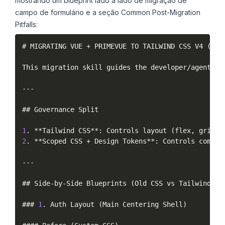
mostrando um blueprint lado a lado de migração de
campo de formulário e a seção Common Post-Migration
Pitfalls:
# MIGRATING VUE 
+
 PRIMEVUE TO TAILWIND CSS V4 
(
HYB
This migration skill guides the developer
/
agent wh
--
-
## Governance Split

1
.
**
Tailwind CSS
**
:
 Controls layout 
(
flex
,
 grid
)
,
2
.
**
Scoped CSS 
+
 Design Tokens
**
:
 Controls comple
--
-
## Side
-
by
-
Side Blueprints 
(
Old CSS vs Tailwind Hy
### 
1
.
 Auth Layout 
(
Main Centering Shell
)