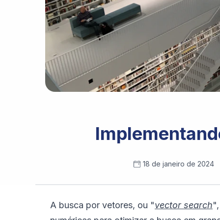
Photo by 
Tobias Fischer
 / 
Unsplash
Implementando
18 de janeiro de 2024
A busca por vetores, ou "
vector search
"