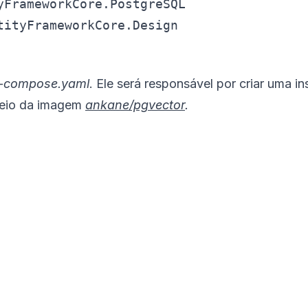
FrameworkCore.PostgreSQL

-compose.yaml
. Ele será responsável por criar uma
meio da imagem
ankane/pgvector
.