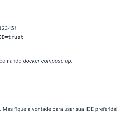
2345!

OD=trust
o comando
docker compose up
.
Mas fique a vontade para usar sua IDE preferida!