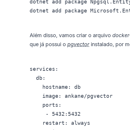
dotnet add package Npgsql.Entity
Além disso, vamos criar o arquivo
docker
que já possui o
pgvector
instalado, por 
services:

  db:

    hostname: db

    image: ankane/pgvector

    ports:

     - 5432:5432

    restart: always
