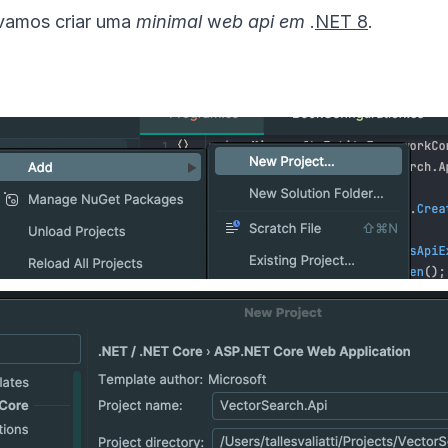
 vamos criar uma
minimal
w
eb api em
.
NET 8
.