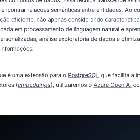
es conjuntos de dados. Essa técnica transcende as li
a encontrar relações semânticas entre entidades. Ao 
ação eficiente, não apenas considerando característi
licada em processamento de linguagem natural e apr
sonalizadas, análise exploratória de dados e otimiz
 informações.
ue é uma extensão para o
PostgreSQL
que facilita a 
tores (
embeddings
), utilizaremos o
Azure Open AI
co