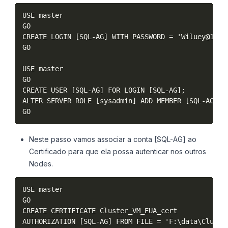
USE master

GO

CREATE LOGIN [SQL-AG] WITH PASSWORD = 'Wiluey@123';
GO

USE master

GO

CREATE USER [SQL-AG] FOR LOGIN [SQL-AG];

ALTER SERVER ROLE [sysadmin] ADD MEMBER [SQL-AG];

GO
Neste passo vamos associar a conta [SQL-AG] ao
Certificado para que ela possa autenticar nos outros
Nodes.
USE master

GO

CREATE CERTIFICATE Cluster_VM_EUA_cert

AUTHORIZATION [SQL-AG] FROM FILE = 'F:\data\Cluster