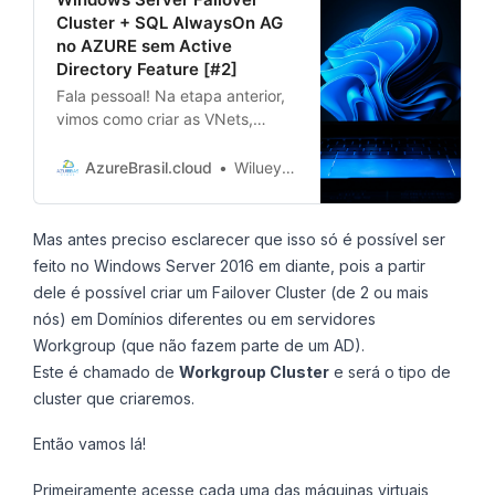
Cluster + SQL AlwaysOn AG
feature do WSFC recém criada.
no AZURE sem Active
A principio, o processo é
Directory Feature [#2]
Fala pessoal! Na etapa anterior,
vimos como criar as VNets,
Subnets e fazer o Peering entre
elas. Agora vamos criar as
AzureBrasil.cloud
Wiluey Sousa
nossas máquinas virtuais. Nesta
segunda parte da série vamos
aprender a criar nossas
Mas antes preciso esclarecer que isso só é possível ser
Máquinas Virtuais no Azure, e
feito no Windows Server 2016 em diante, pois a partir
como a ideia é termos alta
dele é possível criar um Failover Cluster (de 2 ou mais
disponibilidade total, então cada
nós) em Domínios diferentes ou em servidores
uma
Workgroup (que não fazem parte de um AD).
Este é chamado de
Workgroup Cluster
e será o tipo de
cluster que criaremos.
Então vamos lá!
Primeiramente acesse cada uma das máquinas virtuais,