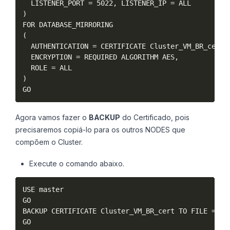
  LISTENER_PORT = 5022, LISTENER_IP = ALL

)

FOR DATABASE_MIRRORING

(

  AUTHENTICATION = CERTIFICATE Cluster_VM_BR_cert,

  ENCRYPTION = REQUIRED ALGORITHM AES,

  ROLE = ALL

)

GO
Agora vamos fazer o
BACKUP
do Certificado, pois
precisaremos copiá-lo para os outros NODES que
compõem o Cluster.
Execute o comando abaixo.
USE master

GO

BACKUP CERTIFICATE Cluster_VM_BR_cert TO FILE = 'F:
GO