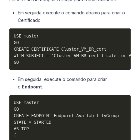
Em seguida execute o comando abaixo para criar o
Certificado.
USE master

GO

CREATE CERTIFICATE Cluster_VM_BR_cert

WITH SUBJECT = 'Cluster-VM-BR certificate for Avail
GO
Em seguida, execute o comando para criar
o
Endpoint
.
USE master

GO

CREATE ENDPOINT Endpoint_AvailabilityGroup

STATE = STARTED

AS TCP

(
