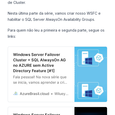
de Cluster.
Nesta última parte da série, vamos criar nosso WSFC e
habilitar o SQL Server AlwaysOn Availability Groups.
Para quem não leu a primeira e segunda parte, segue os
links:
Windows Server Failover
Cluster + SQL AlwaysOn AG
no AZURE sem Active
Directory Feature [#1]
Fala pessoal! Na nova série que
se inicia, vamos aprender a criar
um Windows Server Failover
Cluster sem o uso do Active
AzureBrasil.cloud
Wiluey Sousa
Directory (AD) no Azure. Depois
vamos criar um SQL AlwaysOn
Availability Group em cima
Windows Server Failover
dessas máquinas usando a