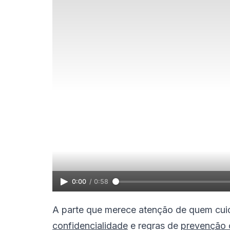
0:00
/
0:58
A parte que merece atenção de quem cuid
confidencialidade
e regras de
prevenção 