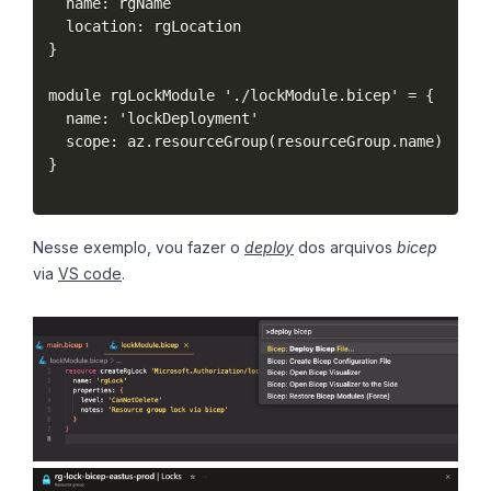
  name: rgName

  location: rgLocation

}

module rgLockModule './lockModule.bicep' = {

  name: 'lockDeployment'

  scope: az.resourceGroup(resourceGroup.name)

}

Nesse exemplo, vou fazer o
deploy
dos arquivos
bicep
via
VS code
.