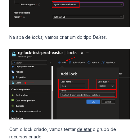
Na aba de
locks,
vamos criar um do tipo
Delete.
Com o lock criado, vamos tentar
deletar
o grupo de
recursos criado.