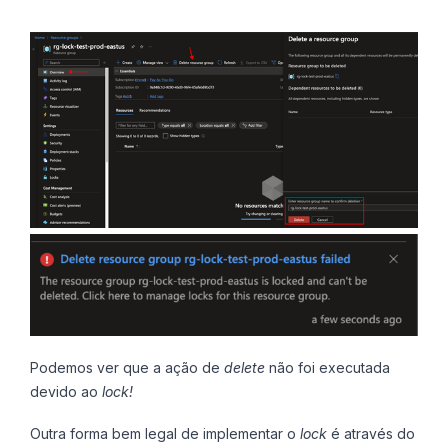
Podemos ver que a ação de
delete
não foi executada
devido ao
lock!
Outra forma bem legal de implementar o
lock
é através do