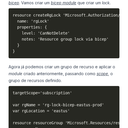
bicep
. Vamos criar um
bicep module
que criar um
lock.
resource createRgLock 'Microsoft.Authorization/lock
  name: 'rgLock'

  properties: {

    level: 'CanNotDelete'

    notes: 'Resource group lock via bicep'

  }

}
Agora já podemos criar um grupo de recurso e aplicar o
module
criado anteriormente, passando como
scope
, o
grupo de recursos definido.
targetScope='subscription'

var rgName = 'rg-lock-bicep-eastus-prod'

var rgLocation = 'eastus'

resource resourceGroup 'Microsoft.Resources/resourc