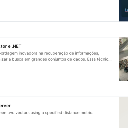
tor e .NET
 abordagem inovadora na recuperação de informações,
zar a busca em grandes conjuntos de dados. Essa técnica
s, baseando-se na similaridade vetorial para encontrar
er elementos de dados
erver
n two vectors using a specified distance metric.