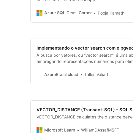
Azure SQL Devs’ Corner
Pooja Kamath
Implementando o vector search com o pgvec
A busca por vetores, ou “vector search”, é uma
empregando representações numéricas para otimi
transcende as limitações dos métodos tradicionai
relações semânticas entre entidades. Ao convert
AzureBrasil.cloud
Talles Valiatti
VECTOR_DISTANCE (Transact-SQL) - SQL S
VECTOR_DISTANCE calculates the distance betwee
Microsoft Learn
WilliamDAssafMSFT