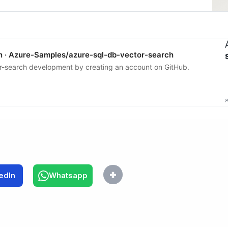
n · Azure-Samples/azure-sql-db-vector-search
r-search development by creating an account on GitHub.
edIn
Whatsapp