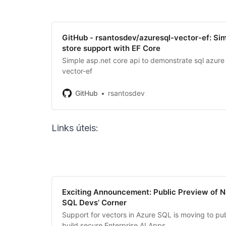
GitHub - rsantosdev/azuresql-vector-ef: Sim
store support with EF Core
Simple asp.net core api to demonstrate sql azure
vector-ef
GitHub
rsantosdev
Links úteis:
Exciting Announcement: Public Preview of N
SQL Devs’ Corner
Support for vectors in Azure SQL is moving to publ
build secure Enterprise AI Apps