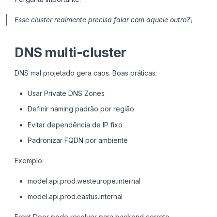
Esse cluster realmente precisa falar com aquele outro?\
DNS multi-cluster
DNS mal projetado gera caos. Boas práticas:
Usar Private DNS Zones
Definir naming padrão por região
Evitar dependência de IP fixo
Padronizar FQDN por ambiente
Exemplo:
model.api.prod.westeurope.internal
model.api.prod.eastus.internal
Front Door pode resolver para backend correto.