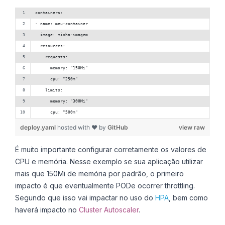
containers:
- name: meu-container
  image: minha-imagem
  resources:
    requests:
      memory: "150Mi"
      cpu: "250m"
    limits:
      memory: "300Mi"
      cpu: "500m"
deploy.yaml
hosted with ❤ by
GitHub
view raw
É muito importante configurar corretamente os valores de
CPU e memória. Nesse exemplo se sua aplicação utilizar
mais que 150Mi de memória por padrão, o primeiro
impacto é que eventualmente PODe ocorrer throttling.
Segundo que isso vai impactar no uso do
HPA
, bem como
haverá impacto no
Cluster Autoscaler
.