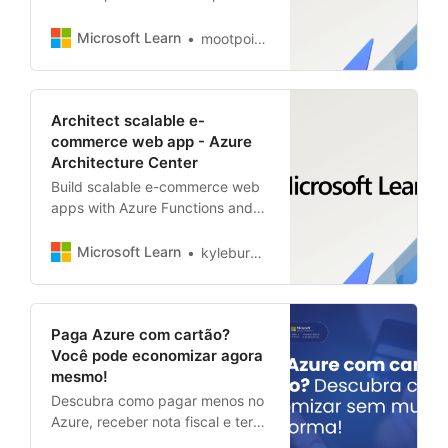
startup stack architecture for an
initial MVP or prototype.
Microsoft Learn
mootpointer
Architect scalable e-
commerce web app - Azure
Architecture Center
Build scalable e-commerce web
apps with Azure Functions and
Web Apps so you can create
personalized experiences while
Microsoft Learn
kyleburnsdev
Azure takes care of the
infrastructure.
Paga Azure com cartão?
Você pode economizar agora
mesmo!
Descubra como pagar menos no
Azure, receber nota fiscal e ter
suporte premium no Brasil —