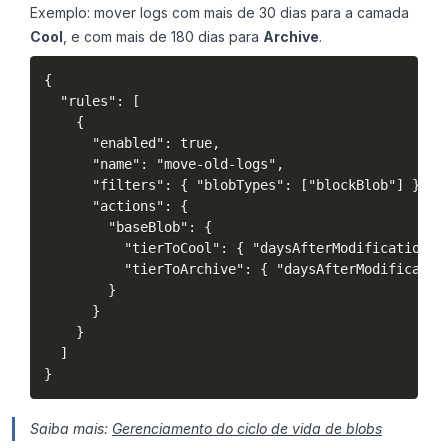
Exemplo: mover logs com mais de 30 dias para a camada
Cool
, e com mais de 180 dias para
Archive
.
{

  "rules": [

    {

      "enabled": true,

      "name": "move-old-logs",

      "filters": { "blobTypes": ["blockBlob"] },

      "actions": {

        "baseBlob": {

          "tierToCool": { "daysAfterModificationGre
          "tierToArchive": { "daysAfterModification
        }

      }

    }

  ]

}
Saiba mais:
Gerenciamento do ciclo de vida de blobs