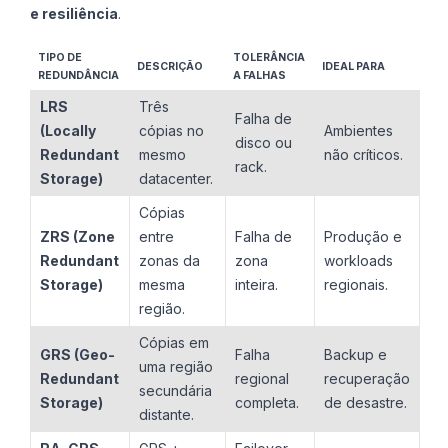
e resiliência
.
TIPO DE
TOLERÂNCIA
DESCRIÇÃO
IDEAL PARA
REDUNDÂNCIA
A FALHAS
LRS
Três
Falha de
(Locally
cópias no
Ambientes
disco ou
Redundant
mesmo
não críticos.
rack.
Storage)
datacenter.
Cópias
ZRS (Zone
entre
Falha de
Produção e
Redundant
zonas da
zona
workloads
Storage)
mesma
inteira.
regionais.
região.
Cópias em
GRS (Geo-
Falha
Backup e
uma região
Redundant
regional
recuperação
secundária
Storage)
completa.
de desastre.
distante.