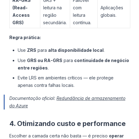
RA-GRS
GRS +
Failover
(Read-
leitura na
com
Aplicações
Access
região
leitura
globais.
GRS)
secundária.
contínua.
Regra prática:
Use
ZRS
para
alta disponibilidade local
.
Use
GRS ou RA-GRS
para
continuidade de negócio
entre regiões
.
Evite LRS em ambientes críticos — ele protege
apenas contra falhas locais.
Documentação oficial:
Redundância de armazenamento
do Azure
4. Otimizando custo e performance
Escolher a camada certa não basta — é preciso
operar