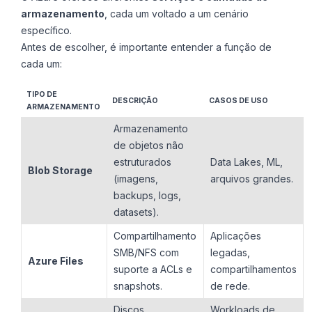
armazenamento
, cada um voltado a um cenário
específico.
Antes de escolher, é importante entender a função de
cada um:
TIPO DE
DESCRIÇÃO
CASOS DE USO
ARMAZENAMENTO
Armazenamento
de objetos não
estruturados
Data Lakes, ML,
Blob Storage
(imagens,
arquivos grandes.
backups, logs,
datasets).
Compartilhamento
Aplicações
SMB/NFS com
legadas,
Azure Files
suporte a ACLs e
compartilhamentos
snapshots.
de rede.
Discos
Workloads de