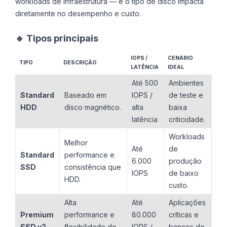
workloads de infraestrutura — e o tipo de disco impacta
diretamente no desempenho e custo.
🔹 Tipos principais
IOPS /
CENÁRIO
TIPO
DESCRIÇÃO
LATÊNCIA
IDEAL
Até 500
Ambientes
Standard
Baseado em
IOPS /
de teste e
HDD
disco magnético.
alta
baixa
latência
criticidade.
Workloads
Melhor
Até
de
Standard
performance e
6.000
produção
SSD
consistência que
IOPS
de baixo
HDD.
custo.
Alta
Até
Aplicações
Premium
performance e
80.000
críticas e
SSD v2
flexibilidade de
IOPS /
bancos de