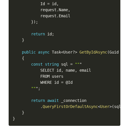
            Id 
=
 id
,
            request
.
Name
,
            request
.
Email

}
)
;
return
 id
;
}
public
async
 Task
<
User
?
>
GetByIdAsync
(
Guid id
)
{
const
string
 sql 
=
""
"

            SELECT id
,
 name
,
 email

            FROM users

            WHERE id 
=
 @Id

""
"
;
return
await
 _connection

.
QueryFirstOrDefaultAsync
<
User
>
(
sql
,
n
}
}