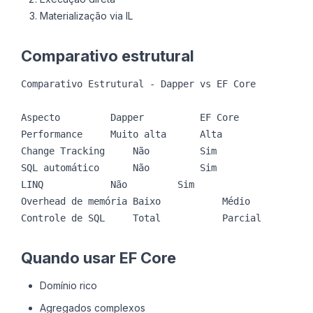
Materialização via IL
Comparativo estrutural
Comparativo Estrutural - Dapper vs EF Core

Aspecto			Dapper			EF Core

Performance		Muito alta		Alta

Change Tracking		Não			Sim

SQL automático		Não			Sim

LINQ			Não			Sim

Overhead de memória	Baixo			Médio

Controle de SQL		Total			Parcial
Quando usar EF Core
Domínio rico
Agregados complexos