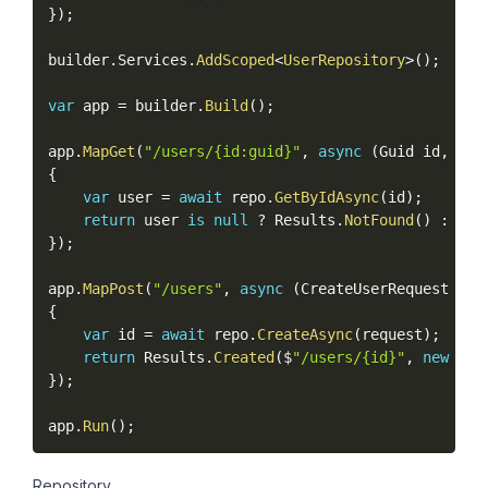
}
)
;
builder
.
Services
.
AddScoped
<
UserRepository
>
(
)
;
var
 app 
=
 builder
.
Build
(
)
;
app
.
MapGet
(
"/users/{id:guid}"
,
async
(
Guid id
,
 Use
{
var
 user 
=
await
 repo
.
GetByIdAsync
(
id
)
;
return
 user 
is
null
?
 Results
.
NotFound
(
)
:
 Res
}
)
;
app
.
MapPost
(
"/users"
,
async
(
CreateUserRequest req
{
var
 id 
=
await
 repo
.
CreateAsync
(
request
)
;
return
 Results
.
Created
(
$
"/users/{id}"
,
new
{
 i
}
)
;
app
.
Run
(
)
;
Repository