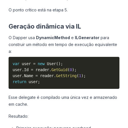
O ponto crítico está na etapa 5.
Geração dinâmica via IL
O Dapper usa
DynamicMethod
e
ILGenerator
para
construir um método em tempo de execução equivalente
a:
var
 user 
=
new
User
(
)
;
user
.
Id 
=
 reader
.
GetGuid
(
0
)
;
user
.
Name 
=
 reader
.
GetString
(
1
)
;
return
 user
;
Esse delegate é compilado uma única vez e armazenado
em cache.
Resultado: