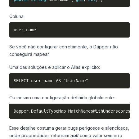
Coluna:
user_name
Se você não configurar corretamente, o Dapper não
conseguirá mapear.
Uma das soluções e aplicar o Alias explicito:
SELECT user_name AS "UserName"
Ou mesmo uma configuração definida globalmente:
Dapper
.
DefaultTypeMap
.
MatchNamesWithUnderscores 
=
Esse detalhe costuma gerar bugs perigosos e silenciosos,
onde propriedades retornam
null
como valor sem erro