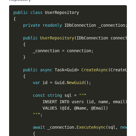
public
class
UserRepository
{
private
readonly
 IDbConnection _connection
;
public
UserRepository
(
IDbConnection connection
{
        _connection 
=
 connection
;
}
public
async
 Task
<
Guid
>
CreateAsync
(
CreateUser
{
var
 id 
=
 Guid
.
NewGuid
(
)
;
const
string
 sql 
=
""
"

            INSERT INTO users 
(
id
,
 name
,
 email
)
            VALUES 
(
@Id
,
 @Name
,
 @Email
)
""
"
;
await
 _connection
.
ExecuteAsync
(
sql
,
new
{