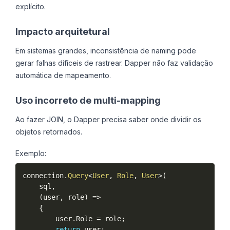
explícito.
Impacto arquitetural
Em sistemas grandes, inconsistência de naming pode
gerar falhas difíceis de rastrear. Dapper não faz validação
automática de mapeamento.
Uso incorreto de multi-mapping
Ao fazer JOIN, o Dapper precisa saber onde dividir os
objetos retornados.
Exemplo:
connection
.
Query
<
User
,
 Role
,
 User
>
(
    sql
,
(
user
,
 role
)
=
>
{
        user
.
Role 
=
 role
;
return
 user
;