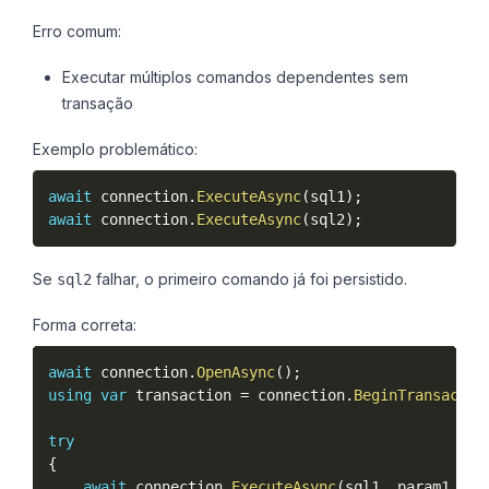
Erro comum:
Executar múltiplos comandos dependentes sem
transação
Exemplo problemático:
await
 connection
.
ExecuteAsync
(
sql1
)
;
await
 connection
.
ExecuteAsync
(
sql2
)
;
Se
falhar, o primeiro comando já foi persistido.
sql2
Forma correta:
await
 connection
.
OpenAsync
(
)
;
using
var
 transaction 
=
 connection
.
BeginTransactio
try
{
await
 connection
.
ExecuteAsync
(
sql1
,
 param1
,
 tr