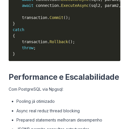
await
 connection
.
ExecuteAsync
(
sql2
,
 param2
,
 tr
    transaction
.
Commit
(
)
;
}
catch
{
    transaction
.
Rollback
(
)
;
throw
;
}
Performance e Escalabilidade
Com PostgreSQL via Npgsql:
Pooling já otimizado
Async real reduz thread blocking
Prepared statements melhoram desempenho