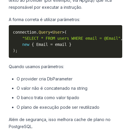
texto ao provider (por exemplo, via Npgsql) que fica
responsável por executar a instrução.
A forma correta é utilizar parâmetros:
connection
.
Query
<
User
>
(
"SELECT * FROM users WHERE email = @Email"
,
new
{
 Email 
=
 email 
}
)
;
Quando usamos parâmetros:
O provider cria DbParameter
O valor não é concatenado na string
O banco trata como valor tipado
O plano de execução pode ser reutilizado
Além de segurança, isso melhora cache de plano no
PostgreSQL.