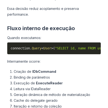
Essa decisão reduz acoplamento e preserva
performance.
Fluxo interno de execução
Quando executamos:
connection
.
Query
<
User
>
(
"SELECT id, name FROM users
Internamente ocorre:
Criação de
IDbCommand
Binding de parâmetros
Execução de
ExecuteReader
Leitura via IDataReader
Geração dinâmica de método de materialização
Cache do delegate gerado
Iteração e retorno da coleção