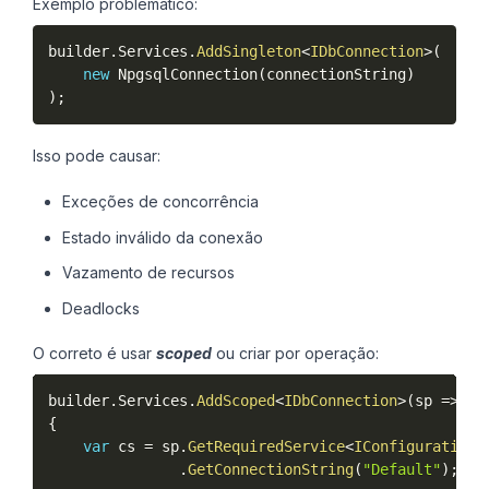
Exemplo problemático:
builder
.
Services
.
AddSingleton
<
IDbConnection
>
(
new
NpgsqlConnection
(
connectionString
)
)
;
Isso pode causar:
Exceções de concorrência
Estado inválido da conexão
Vazamento de recursos
Deadlocks
O correto é usar
scoped
ou criar por operação:
builder
.
Services
.
AddScoped
<
IDbConnection
>
(
sp 
=
>
{
var
 cs 
=
 sp
.
GetRequiredService
<
IConfiguration
>
.
GetConnectionString
(
"Default"
)
;