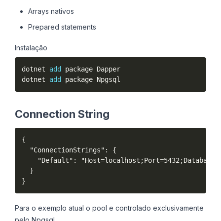
Arrays nativos
Prepared statements
Instalação
dotnet 
add
 package Dapper

dotnet 
add
 package Npgsql
Connection String
{

  "ConnectionStrings": {

    "Default": "Host=localhost;Port=5432;Database=
  }

}
Para o exemplo atual o pool e controlado exclusivamente
pelo Npgsql.