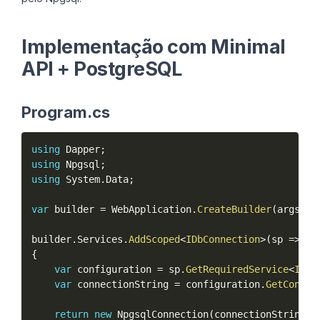
Implementação com Minimal
API + PostgreSQL
Program.cs
using
 Dapper
;
using
 Npgsql
;
using
 System
.
Data
;
var
 builder 
=
 WebApplication
.
CreateBuilder
(
args
)
;
builder
.
Services
.
AddScoped
<
IDbConnection
>
(
sp 
=
>
{
var
 configuration 
=
 sp
.
GetRequiredService
<
ICon
var
 connectionString 
=
 configuration
.
GetConnec
return
new
NpgsqlConnection
(
connectionString
)
;