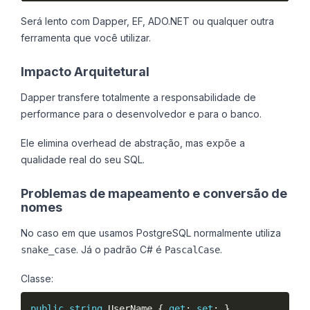
Será lento com Dapper, EF, ADO.NET ou qualquer outra
ferramenta que você utilizar.
Impacto Arquitetural
Dapper transfere totalmente a responsabilidade de
performance para o desenvolvedor e para o banco.
Ele elimina overhead de abstração, mas expõe a
qualidade real do seu SQL.
Problemas de mapeamento e conversão de
nomes
No caso em que usamos PostgreSQL normalmente utiliza
. Já o padrão C# é
.
snake_case
PascalCase
Classe:
public
string
 UserName 
{
get
;
set
;
}