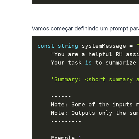
Vamos começar definindo um prompt par
const
string
 systemMessage 
=
    "You are a helpful RH ass
    Your task 
is
 to summarize
'Summary: <short summary 
--
--
--
    Note
:
 Some of the inputs 
    Note
:
 Outputs only the su
--
--
--
--
-
    Example 
1
.