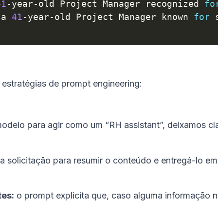
41
-
year
-
old Project Manager recognized 
fo
 a 
41
-
year
-
old Project Manager known 
for
 
 estratégias de prompt engineering:
 modelo para agir como um “RH assistant”, deixamos cl
a solicitação para resumir o conteúdo e entregá-lo em
es:
o prompt explicita que, caso alguma informação n