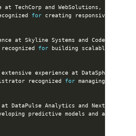
e at TechCorp and WebSolutions
,
 specializ
ecognized 
for
 creating responsive
,
 high
-
p
ence at Skyline Systems and CodeForge Stu
 recognized 
for
 building scalable APIs
,
 o
 extensive experience at DataSphere Innov
istrator recognized 
for
 managing and opti
 at DataPulse Analytics and NextGen Insig
veloping predictive models and actionable