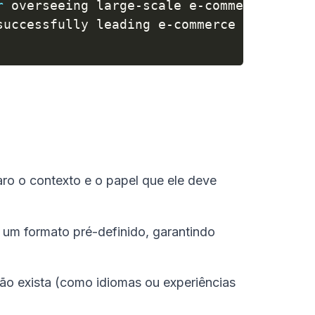
r
 overseeing large
-
scale e
-
commerce imple
successfully leading e
-
commerce implement
aro o contexto e o papel que ele deve
 um formato pré-definido, garantindo
ão exista (como idiomas ou experiências