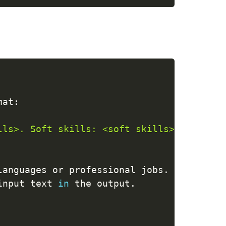
mat
:
lls>. Soft skills: <soft skills>. Languag
languages or professional jobs
.
 In Summar
input text 
in
 the output
.