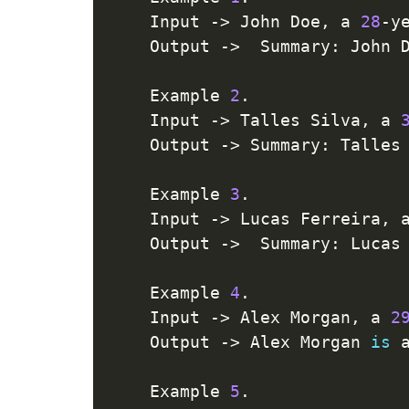
    Input 
-
>
 John Doe
,
 a 
28
-
y
    Output 
-
>
  Summary
:
 John 
    Example 
2
.
    Input 
-
>
 Talles Silva
,
 a 
    Output 
-
>
 Summary
:
 Talles
    Example 
3
.
    Input 
-
>
 Lucas Ferreira
,
 
    Output 
-
>
  Summary
:
 Lucas
    Example 
4
.
    Input 
-
>
 Alex Morgan
,
 a 
2
    Output 
-
>
 Alex Morgan 
is
 
    Example 
5
.