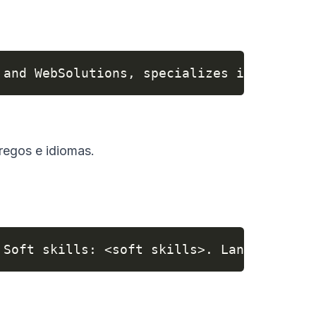
 and WebSolutions, specializes in deliver
regos e idiomas.
 Soft skills: <soft skills>. Languages: <