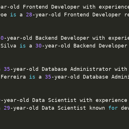
ear
-
old Frontend Developer with experienc
Doe 
is
 a 
28
-
year
-
old Frontend Developer r
30
-
year
-
old Backend Developer with experi
 Silva 
is
 a 
30
-
year
-
old Backend Developer
a 
35
-
year
-
old Database Administrator with
 Ferreira 
is
 a 
35
-
year
-
old Database Admin
9
-
year
-
old Data Scientist with experience
a 
29
-
year
-
old Data Scientist known 
for
 de