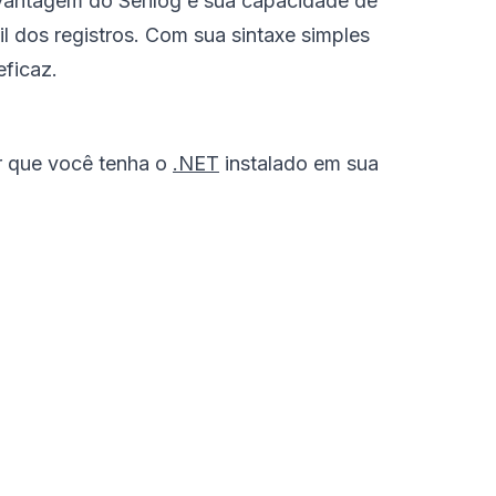
 vantagem do Serilog é sua capacidade de
l dos registros. Com sua sintaxe simples
eficaz.
ar que você tenha o
.NET
instalado em sua