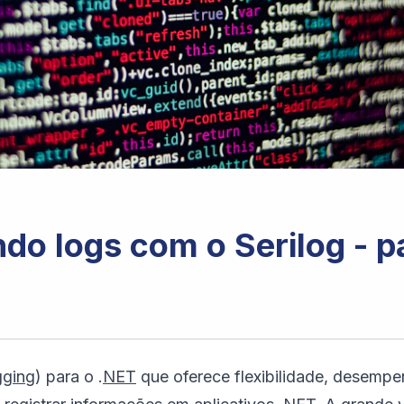
do logs com o Serilog - p
gging
) para o .
NET
que oferece flexibilidade, desempen