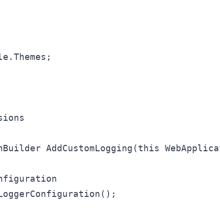
e.Themes;

ions

nBuilder AddCustomLogging(this WebApplica
figuration

oggerConfiguration();
