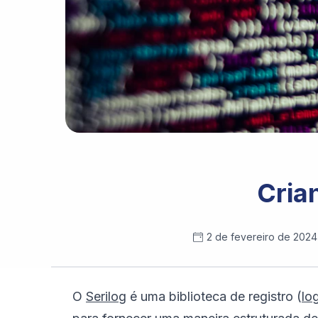
Photo by 
Markus Spiske
 / 
Unsplash
Crian
2 de fevereiro de 2024
O
Serilog
é uma biblioteca de registro (
lo