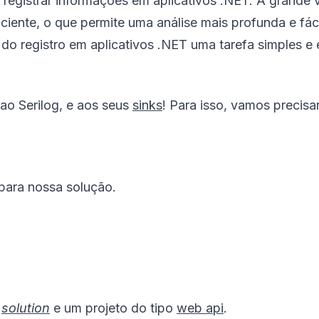
 registrar informações em aplicativos .NET. A grande
ciente, o que permite uma análise mais profunda e fáci
do registro em aplicativos .NET uma tarefa simples e 
ao Serilog, e aos seus
sinks
! Para isso, vamos precis
z para nossa solução.
a
solution
e um projeto do tipo
web api
.