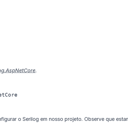
log.AspNetCore
.
etCore
figurar o Serilog em nosso projeto. Observe que est