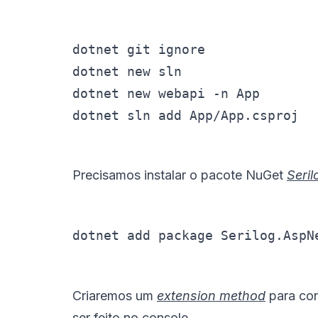
dotnet git ignore

dotnet new sln

dotnet new webapi -n App

dotnet sln add App/App.csproj
Precisamos instalar o pacote NuGet
Seri
dotnet add package Serilog.AspN
Criaremos um
extension method
para con
ser feito no console.