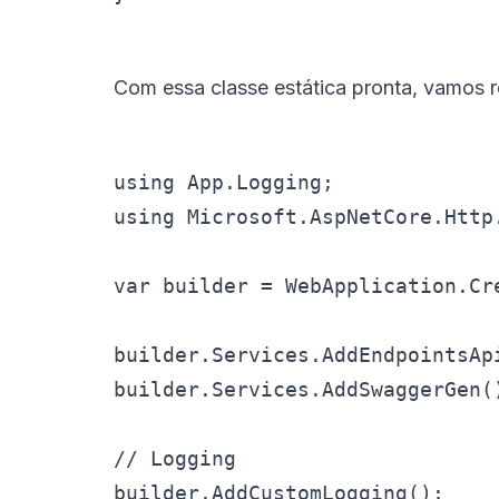
Com essa classe estática pronta, vamos r
using App.Logging;

using Microsoft.AspNetCore.Http.
var builder = WebApplication.Cre
builder.Services.AddEndpointsApi
builder.Services.AddSwaggerGen()
// Logging

builder.AddCustomLogging();
