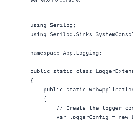
using Serilog;

using Serilog.Sinks.SystemConsol
namespace App.Logging;

public static class LoggerExtens
{

    public static WebApplicatio
    {

        // Create the logger con
        var loggerConfig = new L