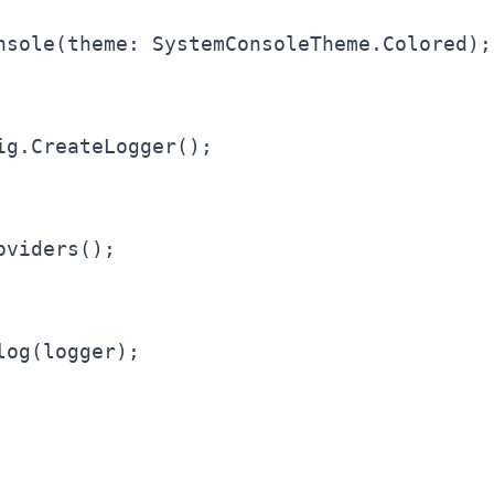
nsole(theme: SystemConsoleTheme.Colored);

g.CreateLogger();

viders();

og(logger);
