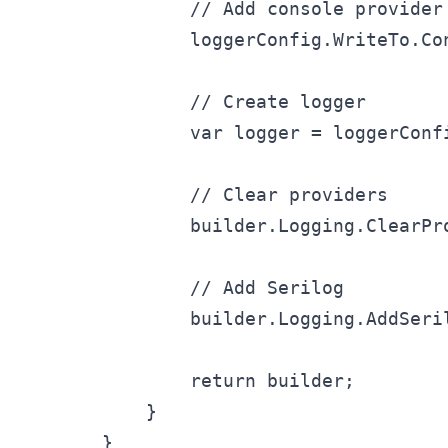
        // Add console provider

        loggerConfig.WriteTo.Co
        // Create logger

        var logger = loggerConfi
        // Clear providers

        builder.Logging.ClearPro
        // Add Serilog

        builder.Logging.AddSeril
        return builder;

    }

}