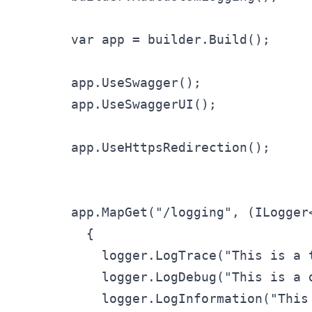
var app = builder.Build();

app.UseSwagger();

app.UseSwaggerUI();

app.UseHttpsRedirection();

app.MapGet("/logging", (ILogger<
  {

    logger.LogTrace("This is a t
    logger.LogDebug("This is a d
    logger.LogInformation("This 