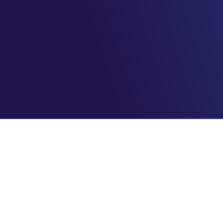
AzureBrasil.cloud
Maximizando o seu sucesso na nuvem com eficiência e
segurança