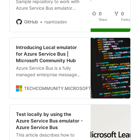
Sample repository to work with
Azure Service Bus emulator
using Azure Functions with
Topic/Subscription trigger -
GitHub
rsantosdev
rsantosdev/azure-functions-
service-bus-emulator
Introducing Local emulator
for Azure Service Bus |
Microsoft Community Hub
Azure Service Bus is a fully
managed enterprise message
broker offering queues and
publish-subscribe topics. It
TECHCOMMUNITY.MICROSOFT.COM
Sannidhya_Glo
decouples applications and
services,…
Test locally by using the
Azure Service Bus emulator -
Azure Service Bus
This article describes how to