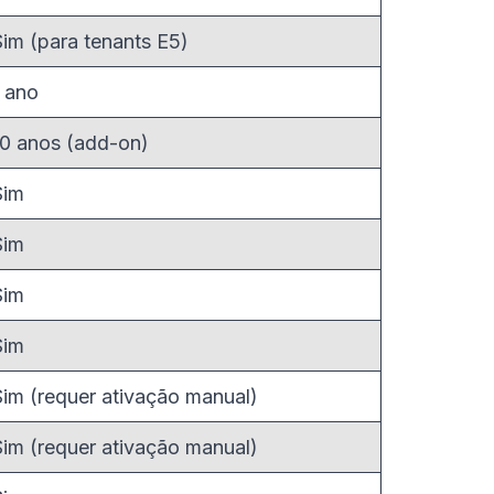
Sim (para tenants E5)
1 ano
10 anos (add-on)
Sim
Sim
Sim
Sim
Sim (requer ativação manual)
Sim (requer ativação manual)