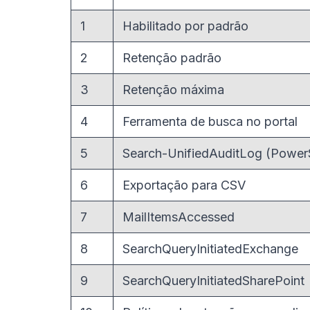
1
Habilitado por padrão
2
Retenção padrão
3
Retenção máxima
4
Ferramenta de busca no portal
5
Search-UnifiedAuditLog (PowerS
6
Exportação para CSV
7
MailItemsAccessed
8
SearchQueryInitiatedExchange
9
SearchQueryInitiatedSharePoint