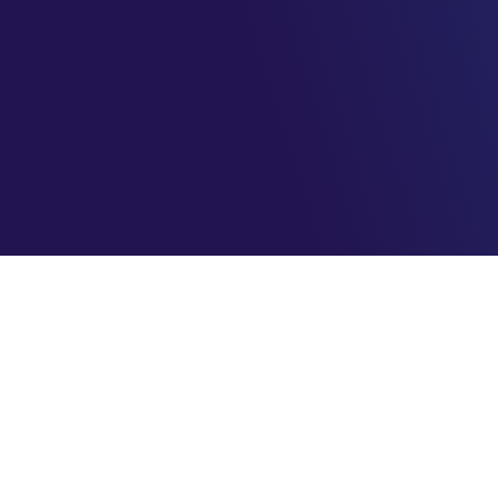
AzureBrasil.cloud
Maximizando o seu sucesso na nuvem com eficiência e
segurança