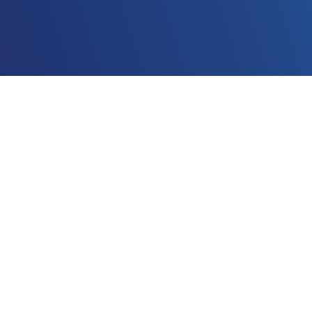
Dados e IA Azure
Modern Work
Segurança
Inovação digital e de aplicativos Azure
Infraestrutura Azure