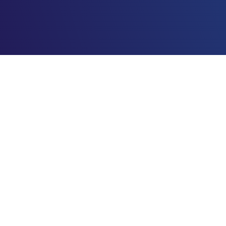
Menu
Suporte
Início
Privacidade e Política
Sobre nós
Termos & Condições
Serviços
Blog
Contato