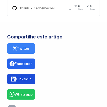
carlosmachel/maf-video-24
development by creating an
GitHub
carlosmachel
account on GitHub.
Compartilhe este artigo
Twitter
Facebook
LinkedIn
Whatsapp