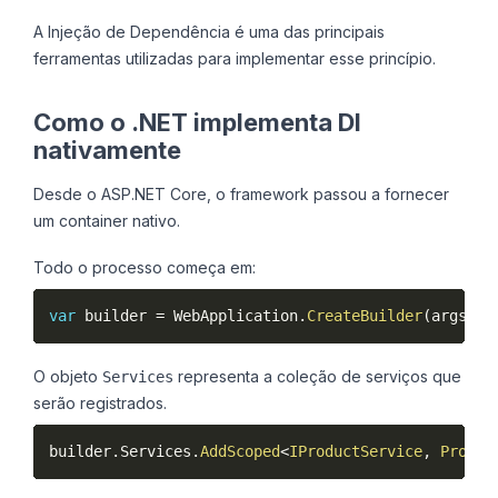
A Injeção de Dependência é uma das principais
ferramentas utilizadas para implementar esse princípio.
Como o .NET implementa DI
nativamente
Desde o ASP.NET Core, o framework passou a fornecer
um container nativo.
Todo o processo começa em:
var
 builder 
=
 WebApplication
.
CreateBuilder
(
args
)
;
O objeto
representa a coleção de serviços que
Services
serão registrados.
builder
.
Services
.
AddScoped
<
IProductService
,
 Produc