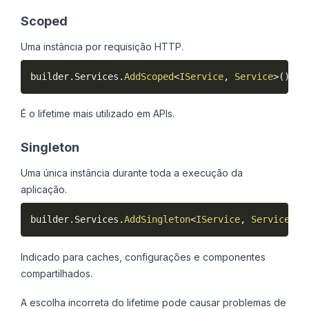
Scoped
Uma instância por requisição HTTP.
builder
.
Services
.
AddScoped
<
IService
,
 Service
>
(
)
;
É o lifetime mais utilizado em APIs.
Singleton
Uma única instância durante toda a execução da
aplicação.
builder
.
Services
.
AddSingleton
<
IService
,
 Service
>
(
)
Indicado para caches, configurações e componentes
compartilhados.
A escolha incorreta do lifetime pode causar problemas de