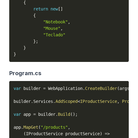
{
return
new
[
]
{
"Notebook"
,
"Mouse"
,
"Teclado"
}
;
}
}
Program.cs
var
 builder 
=
 WebApplication
.
CreateBuilder
(
args
)
;
builder
.
Services
.
AddScoped
<
IProductService
,
 Produc
var
 app 
=
 builder
.
Build
(
)
;
app
.
MapGet
(
"/products"
,
(
IProductService productService
)
=
>