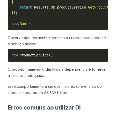
{
return
 Results
.
Ok
(
productService
.
GetProducts
(
)
}
)
;
app
.
Run
(
)
;
Observe que em nenhum momento criamos manualmente
o serviço abaixo:
new
ProductService
(
)
O próprio framework identifica a dependência e fornece
a instância adequada.
Esse comportamento é um dos maiores diferenciais do
modelo moderno do ASP.NET Core.
Erros comuns ao utilizar DI