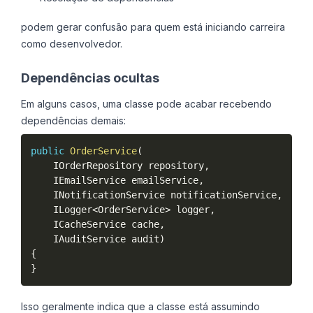
podem gerar confusão para quem está iniciando carreira
como desenvolvedor.
Dependências ocultas
Em alguns casos, uma classe pode acabar recebendo
dependências demais:
public
OrderService
(
    IOrderRepository repository
,
    IEmailService emailService
,
    INotificationService notificationService
,
    ILogger
<
OrderService
>
 logger
,
    ICacheService cache
,
    IAuditService audit
)
{
}
Isso geralmente indica que a classe está assumindo