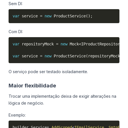
Sem DI:
var
 service 
=
new
ProductService
(
)
;
Com DI:
var
 repositoryMock 
=
new
Mock
<
IProductRepository
>
(
var
 service 
=
new
ProductService
(
repositoryMock
.
Ob
O serviço pode ser testado isoladamente.
Maior flexibilidade
Trocar uma implementação deixa de exigir alterações na
lógica de negócio.
Exemplo:
builder
.
Services
.
AddScoped
<
IEmailService
,
 SmtpEmai