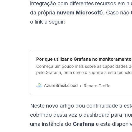
integração com diferentes recursos em n
da própria
nuvem Microsoft
). Caso não 
o link a seguir:
Por que utilizar o Grafana no monitoramento
Conheça um pouco mais sobre as capacidades de
pelo Grafana, bem como o suporte a esta tecnolog
e seu uso com o Azure O Grafana é uma solução
SRE
AzureBrasil.cloud
Renato Groffe
Neste novo artigo dou continuidade a esta
cobrindo desta vez o dashboard para m
uma instância do
Grafana
e está disponí