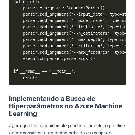
def main():

    parser = argparse.ArgumentParser()

    parser.add_argument('--input_data', type=str, h
    parser.add_argument('--model_name', type=str, 
    parser.add_argument('--test_size', type=float,
    parser.add_argument('--n_estimators', type=int
    parser.add_argument('--max_depth', type=int, d
    parser.add_argument('--criterion', type=str, d
    parser.add_argument('--max_features', type=str
    execution(parser.parse_args())

if __name__ == '__main__':

Implementando a Busca de
Hiperparâmetros no Azure Machine
Learning
Agora que temos o ambiente pronto, o modelo, o pipeline
de processamento de dados definido e o script de