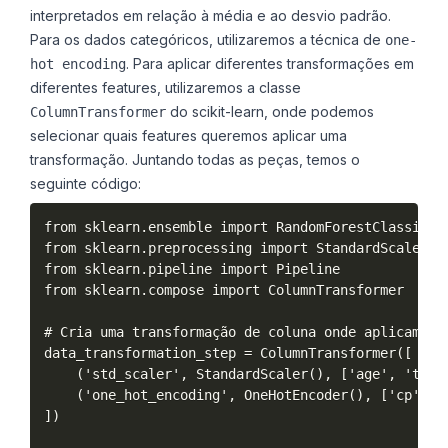
interpretados em relação à média e ao desvio padrão.
Para os dados categóricos, utilizaremos a técnica de
one-
. Para aplicar diferentes transformações em
hot encoding
diferentes features, utilizaremos a classe
do scikit-learn, onde podemos
ColumnTransformer
selecionar quais features queremos aplicar uma
transformação. Juntando todas as peças, temos o
seguinte código:
from sklearn.ensemble import RandomForestClassifier
from sklearn.preprocessing import StandardScaler, O
from sklearn.pipeline import Pipeline

from sklearn.compose import ColumnTransformer

# Cria uma transformação de coluna onde aplicamos 
data_transformation_step = ColumnTransformer([

    ('std_scaler', StandardScaler(), ['age', 'trtbp
    ('one_hot_encoding', OneHotEncoder(), ['cp', 'r
])
