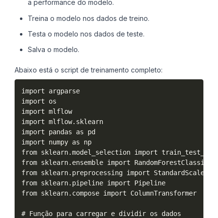
a performance do modelo.
Treina o modelo nos dados de treino.
Testa o modelo nos dados de teste.
Salva o modelo.
Abaixo está o script de treinamento completo:
import argparse

import os

import mlflow

import mlflow.sklearn

import pandas as pd

import numpy as np

from sklearn.model_selection import train_test_spli
from sklearn.ensemble import RandomForestClassifier
from sklearn.preprocessing import StandardScaler, O
from sklearn.pipeline import Pipeline

from sklearn.compose import ColumnTransformer

# Função para carregar e dividir os dados
