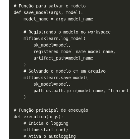
# Função para salvar o modelo

def save_model(args, model):

    model_name = args.model_name

    # Registrando o modelo no workspace

    mlflow.sklearn.log_model(

        sk_model=model,

        registered_model_name=model_name,

        artifact_path=model_name

    )

    # Salvando o modelo em um arquivo

    mlflow.sklearn.save_model(

        sk_model=model,

        path=os.path.join(model_name, "trained_mode
    )

# Função principal de execução

def execution(args):

    # Inicia o logging

    mlflow.start_run()

    # Ativa o autologging
