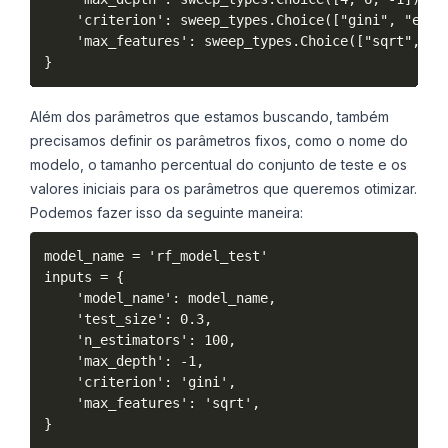
    'criterion': sweep_types.Choice(["gini", "entro
    'max_features': sweep_types.Choice(["sqrt", "lo
Além dos parâmetros que estamos buscando, também
precisamos definir os parâmetros fixos, como o nome do
modelo, o tamanho percentual do conjunto de teste e os
valores iniciais para os parâmetros que queremos otimizar.
Podemos fazer isso da seguinte maneira:
model_name = 'rf_model_test'

inputs = {

    'model_name': model_name,

    'test_size': 0.3,

    'n_estimators': 100,

    'max_depth': -1,

    'criterion': 'gini',

    'max_features': 'sqrt',

}
