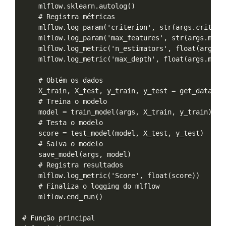
    mlflow.sklearn.autolog()

    # Registra métricas

    mlflow.log_param('criterion', str(args.criterio
    mlflow.log_param('max_features', str(args.max_f
    mlflow.log_metric('n_estimators', float(args.n_
    mlflow.log_metric('max_depth', float(args.max_d
    # Obtém os dados

    X_train, X_test, y_train, y_test = get_data(arg
    # Treina o modelo

    model = train_model(args, X_train, y_train)

    # Testa o modelo

    score = test_model(model, X_test, y_test)

    # Salva o modelo

    save_model(args, model)

    # Registra resultados

    mlflow.log_metric('Score', float(score))

    # Finaliza o logging do mlflow

    mlflow.end_run()

# Função principal
