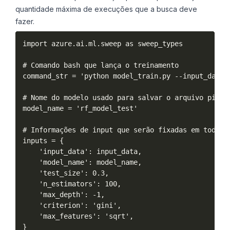
quantidade máxima de execuções que a busca deve
fazer.
import azure.ai.ml.sweep as sweep_types

# Comando bash que lança o treinamento

command_str = 'python model_train.py --input_data 
# Nome do modelo usado para salvar o arquivo pickle
model_name = 'rf_model_test'

# Informações de input que serão fixadas em todas 
inputs = {

    'input_data': input_data,

    'model_name': model_name,

    'test_size': 0.3,

    'n_estimators': 100,

    'max_depth': -1,

    'criterion': 'gini',

    'max_features': 'sqrt',

}
