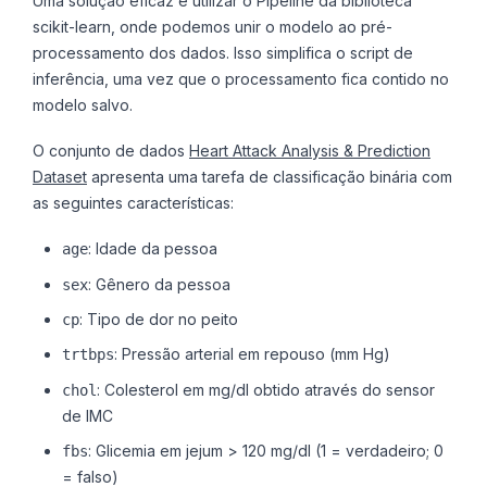
Uma solução eficaz é utilizar o Pipeline da biblioteca
scikit-learn, onde podemos unir o modelo ao pré-
processamento dos dados. Isso simplifica o script de
inferência, uma vez que o processamento fica contido no
modelo salvo.
O conjunto de dados
Heart Attack Analysis & Prediction
Dataset
apresenta uma tarefa de classificação binária com
as seguintes características:
: Idade da pessoa
age
: Gênero da pessoa
sex
: Tipo de dor no peito
cp
: Pressão arterial em repouso (mm Hg)
trtbps
: Colesterol em mg/dl obtido através do sensor
chol
de IMC
: Glicemia em jejum > 120 mg/dl (1 = verdadeiro; 0
fbs
= falso)