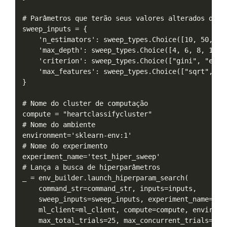
# Parâmetros que terão seus valores alterados duran
sweep_inputs = {

    'n_estimators': sweep_types.Choice([10, 50, 100
    'max_depth': sweep_types.Choice([4, 6, 8, 10, -
    'criterion': sweep_types.Choice(["gini", "entro
    'max_features': sweep_types.Choice(["sqrt", "lo
}

# Nome do cluster de computação

compute = "heartclassifycluster"

# Nome do ambiente

environment='sklearn-env:1'

# Nome do experimento

experiment_name='test_hiper_sweep'

# Lança a busca de hiperparâmetros

_ = env_builder.launch_hiperparam_search(

    command_str=command_str, inputs=inputs,

    sweep_inputs=sweep_inputs, experiment_name=expe
    ml_client=ml_client, compute=compute, environme
    max_total_trials=25, max_concurrent_trials=1,  