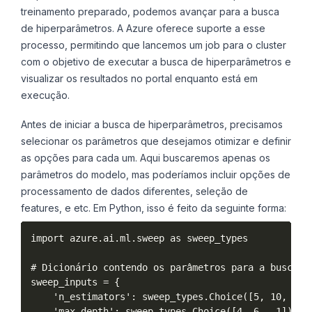
treinamento preparado, podemos avançar para a busca
de hiperparâmetros. A Azure oferece suporte a esse
processo, permitindo que lancemos um job para o cluster
com o objetivo de executar a busca de hiperparâmetros e
visualizar os resultados no portal enquanto está em
execução.
Antes de iniciar a busca de hiperparâmetros, precisamos
selecionar os parâmetros que desejamos otimizar e definir
as opções para cada um. Aqui buscaremos apenas os
parâmetros do modelo, mas poderíamos incluir opções de
processamento de dados diferentes, seleção de
features, e etc. Em Python, isso é feito da seguinte forma:
import azure.ai.ml.sweep as sweep_types

# Dicionário contendo os parâmetros para a busca e 
sweep_inputs = {

    'n_estimators': sweep_types.Choice([5, 10, 50, 
    'max_depth': sweep_types.Choice([4, 6, -1]),
