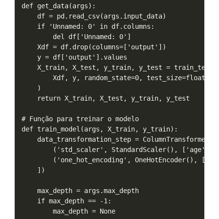
def get_data(args):

    df = pd.read_csv(args.input_data)

    if 'Unnamed: 0' in df.columns:

        del df['Unnamed: 0']

    Xdf = df.drop(columns=['output'])

    y = df['output'].values

    X_train, X_test, y_train, y_test = train_test_s
        Xdf, y, random_state=0, test_size=float(arg
    )

    return X_train, X_test, y_train, y_test

# Função para treinar o modelo

def train_model(args, X_train, y_train):

    data_transformation_step = ColumnTransformer([

        ('std_scaler', StandardScaler(), ['age', 't
        ('one_hot_encoding', OneHotEncoder(), ['cp'
    ])

    max_depth = args.max_depth

    if max_depth == -1:

        max_depth = None
