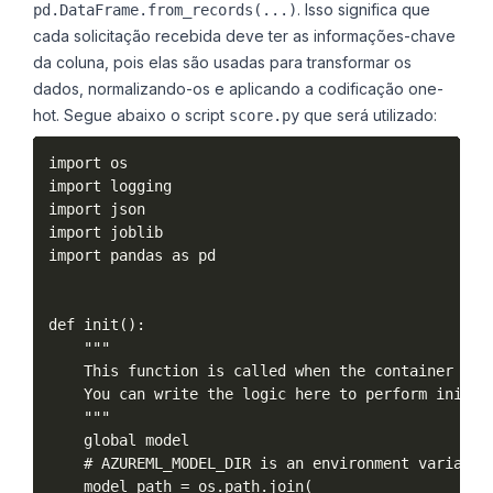
. Isso significa que
pd.DataFrame.from_records(...)
cada solicitação recebida deve ter as informações-chave
da coluna, pois elas são usadas para transformar os
dados, normalizando-os e aplicando a codificação one-
hot. Segue abaixo o script
que será utilizado:
score.py
import os

import logging

import json

import joblib

import pandas as pd

def init():

    """

    This function is called when the container is 
    You can write the logic here to perform init op
    """

    global model

    # AZUREML_MODEL_DIR is an environment variable 
    model_path = os.path.join(
