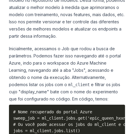
modelo no repositório de modelos. Desta forma, podemos
atualizar o melhor modelo à medida que aprimoramos o
modelo com treinamento, novas features, mais dados, etc.
Isso nos permite versionar e ter controle das diferentes
versões de melhores modelos e atualizar os endpoints a
partir dessa informação.
Inicialmente, acessamos o Job que rodou a busca de
parâmetros. Podemos fazer isso navegando até o portal
Azure, indo para o workspace do Azure Machine
Learning, navegando até a aba "Jobs", acessando e
obtendo o nome da execução. Alternativamente,
podemos listar os jobs com o
e filtrar os jobs
ml_client
cujo "display_name" bate com o nome do experimento
que foi configurado no código. Em código, temos:
# Nome recuperado do portal Azure

sweep_job = ml_client.jobs.get('epic_queen_hxxnbd82
# Ou você pode acessar os jobs do ml_client e obte
jobs = ml_client.jobs.list()
